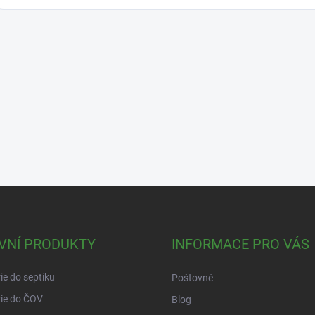
VNÍ PRODUKTY
INFORMACE PRO VÁS
ie do septiku
Poštovné
ie do ČOV
Blog