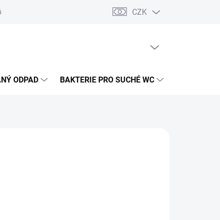
CZK
údajů
PRÁZDNÝ KOŠÍK
NÁKUPNÍ
KOŠÍK
NÝ ODPAD
BAKTERIE PRO SUCHÉ WC
ČIŠTĚNÍ DE
DE
9 Kč
ADEM
(7 KS)
ME DORUČIT