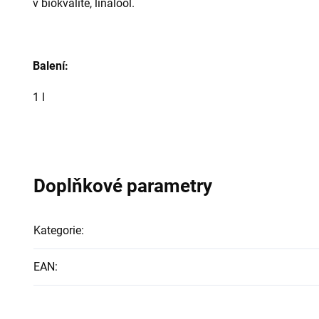
v biokvalitě, linalool.
Balení:
1 l
Doplňkové parametry
Kategorie
:
EAN
: