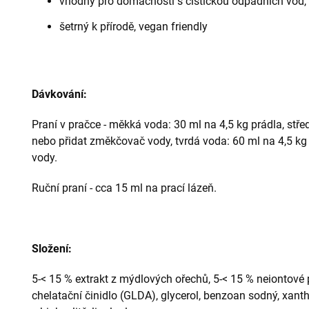
vhodný pro domácnosti s čističkou odpadních vod,
šetrný k přírodě, vegan friendly
Dávkování:
Praní v pračce - měkká voda: 30 ml na 4,5 kg prádla, stře
nebo přidat změkčovač vody, tvrdá voda: 60 ml na 4,5 k
vody.
Ruční praní - cca 15 ml na prací lázeň.
Složení:
5-< 15 % extrakt z mýdlových ořechů, 5-< 15 % neiontové p
chelatační činidlo (GLDA), glycerol, benzoan sodný, xant