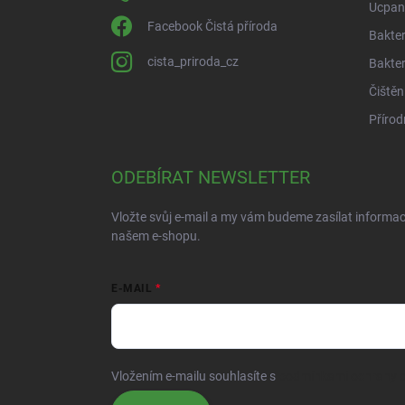
Ucpan
Facebook Čistá příroda
Bakter
cista_priroda_cz
Bakter
Čištěn
Přírod
ODEBÍRAT NEWSLETTER
Vložte svůj e-mail a my vám budeme zasílat informa
našem e-shopu.
E-MAIL
Vložením e-mailu souhlasíte s
podmínkami ochrany o