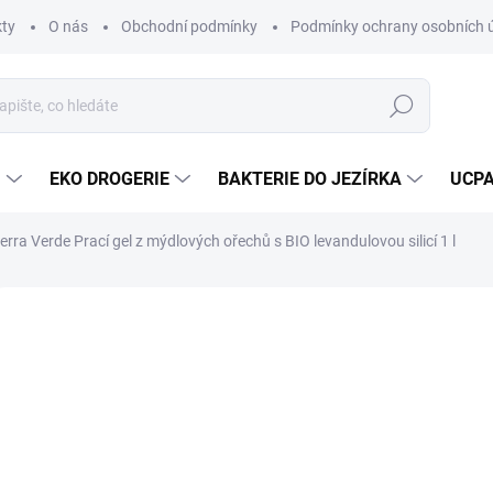
ty
O nás
Obchodní podmínky
Podmínky ochrany osobních 
Hledat
U
EKO DROGERIE
BAKTERIE DO JEZÍRKA
UCPA
ierra Verde Prací gel z mýdlových ořechů s BIO levandulovou silicí 1 l
Neohodnoceno
Podrobnosti hodnocení
ZNAČKA:
TIERRA VER
EJPRODÁVANĚJŠÍ
22
Měrná
SKL
cena:
MŮŽE
DO: