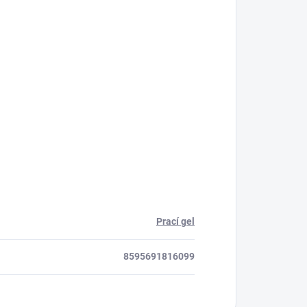
Prací gel
8595691816099