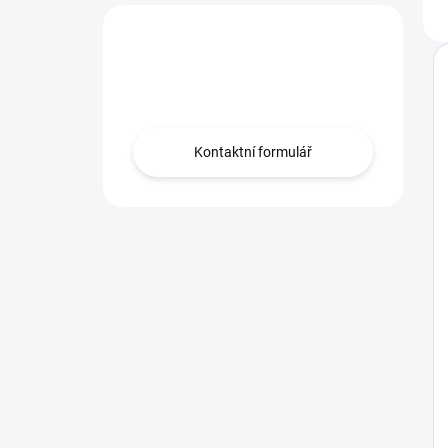
Nevíte co vybrat?
Obraťte se na nás.
Kontaktní formulář