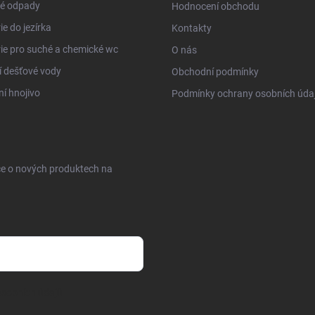
é odpady
Hodnocení obchodu
ie do jezírka
Kontakty
ie pro suché a chemické wc
O nás
í dešťové vody
Obchodní podmínky
ní hnojivo
Podmínky ochrany osobních úda
ce o nových produktech na
sobních údajů