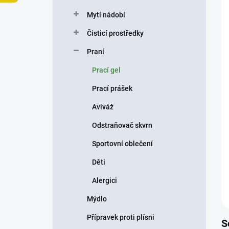
p
Mytí nádobí
a
n
Čisticí prostředky
e
Praní
l
Prací gel
Prací prášek
Aviváž
Odstraňovač skvrn
Sportovní oblečení
Děti
Alergici
Mýdlo
Přípravek proti plísni
S