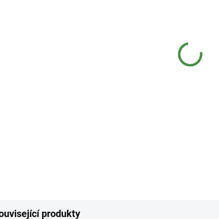
11.8.
MOŽNO
−
Koncen
šetrné
i pro 
DETAI
Z
ouvisející produkty