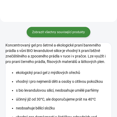
Zobrazit všechny související produkty
Koncentrovaný gel pro
šetrné a ekologické praní barevného
prádla
s vůní BIO levandulové silice je vhodný k praní běžně
znečištěného a zpoceného prádla v ruce i v pračce. Lze využít i
pro praní černého prádla, flísových materiálů a látkových plen.
ekologický prací gel z mýdlových ořechů
vhodný i pro nejmenší děti a osoby s citlivou pokožkou
s bio levandulovou silicí, neobsahuje umělé parfémy
účinný již od 30°C, ale doporučujeme prát na 40°C
neobsahuje bělící složku