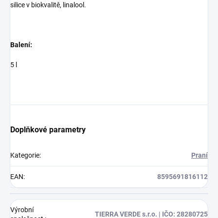
silice v biokvalitě, linalool.
Balení:
5 l
Doplňkové parametry
Kategorie
:
Praní
EAN
:
8595691816112
Výrobní
TIERRA VERDE s.r.o. | IČO: 28280725