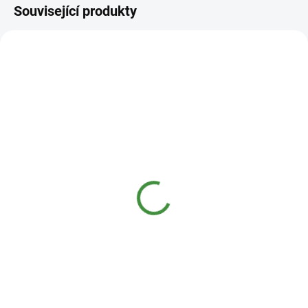
Související produkty
ZDARMA
SKLADEM
SKLADEM
(1 KS)
(2 KS)
Bio-D Aviváž jemná s
Bio-D Prášek na praní
vůní levandule -
hypoalergenní 12,5 kg
koncentrát 5 l
2 390 Kč
767 Kč
Do košíku
Do košíku