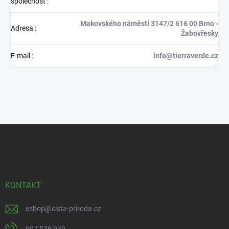
společnost
:
Makovského náměstí 3147/2 616 00 Brno -
Adresa
:
Žabovřesky
E-mail
:
info@tierraverde.cz
Z
á
p
a
t
í
KONTAKT
eshop
@
cista-priroda.cz
607 536 939