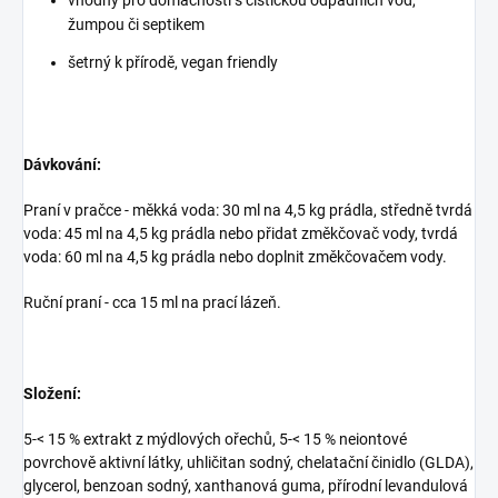
vhodný pro domácnosti s čističkou odpadních vod,
žumpou či septikem
šetrný k přírodě, vegan friendly
Dávkování:
Praní v pračce - měkká voda: 30 ml na 4,5 kg prádla, středně tvrdá
voda: 45 ml na 4,5 kg prádla nebo přidat změkčovač vody, tvrdá
voda: 60 ml na 4,5 kg prádla nebo doplnit změkčovačem vody.
Ruční praní - cca 15 ml na prací lázeň.
Složení:
5-< 15 % extrakt z mýdlových ořechů, 5-< 15 % neiontové
povrchově aktivní látky, uhličitan sodný, chelatační činidlo (GLDA),
glycerol, benzoan sodný, xanthanová guma, přírodní levandulová