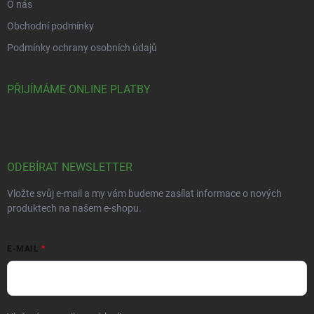
O nás
Obchodní podmínky
Podmínky ochrany osobních údajů
PŘIJÍMÁME ONLINE PLATBY
ODEBÍRAT NEWSLETTER
Vložte svůj e-mail a my vám budeme zasílat informace o nových
produktech na našem e-shopu.
E-MAIL