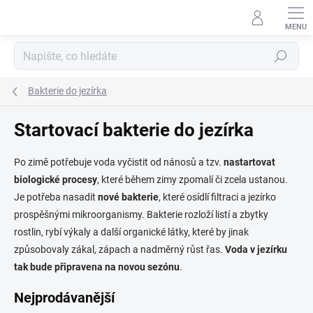
Přejít
na
obsah
Hledat
Bakterie do jezírka
Startovací bakterie do jezírka
Po zimě potřebuje voda vyčistit od nánosů a tzv.
nastartovat
biologické procesy
, které během zimy zpomalí či zcela ustanou.
Je potřeba nasadit
nové bakterie
, které osídlí filtraci a jezírko
prospěšnými mikroorganismy. Bakterie rozloží listí a zbytky
rostlin, rybí výkaly a další organické látky, které by jinak
způsobovaly zákal, zápach a nadměrný růst řas.
Voda v jezírku
tak bude připravena na novou sezónu
.
Nejprodávanější