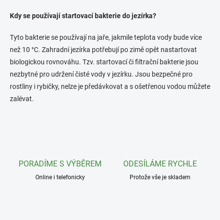
v
l
Kdy se používají startovací bakterie do jezírka?
á
d
Tyto bakterie se používají na jaře, jakmile teplota vody bude více
a
než 10 °C. Zahradní jezírka potřebují po zimě opět nastartovat
c
í
biologickou rovnováhu. Tzv. startovací či filtrační bakterie jsou
p
nezbytné pro udržení čisté vody v jezírku. Jsou bezpečné pro
r
rostliny i rybičky, nelze je předávkovat a s ošetřenou vodou můžete
v
k
zalévat.
y
v
ý
p
i
s
u
PORADÍME S VÝBĚREM
ODESÍLÁME RYCHLE
Online i telefonicky
Protože vše je skladem