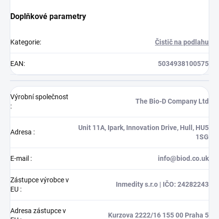
Doplňkové parametry
Kategorie
:
Čistič na podlahu
EAN
:
5034938100575
Výrobní společnost
The Bio-D Company Ltd
:
Unit 11A, Ipark, Innovation Drive, Hull, HU5
Adresa
:
1SG
E-mail
:
info@biod.co.uk
Zástupce výrobce v
Inmedity s.r.o | IČO: 24282243
EU
:
Adresa zástupce v
Kurzova 2222/16 155 00 Praha 5