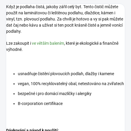
Když je podlaha čistá, jakoby zářil celý byt. Tento čistič můžete
použít na laminátovou či leštěnou podlahu, dlaždice, kámen i
vinyl, tzn. plovoucí podlahu. Za chvíli je hotovo a vy si pak můžete
dat čaj nebo kávu a užívat si ten pocit krásně čisté a jemně vonící
podlahy.
Lze zakoupit i
ve větším balením
, které je ekologické a finančně
výhodné.
usnadňuje čistění plovoucích podlah, dlažby i kamene
vegan, 100% recyklovatelný obal, netestováno na zvířatech
bezpečné i pro domácí mazlíčky i alergiky
B-corporation certifikace
Dávkování a návod k použití: