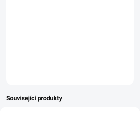
DORUČENÍ
−
+
Přidat do košíku
Bio-D Koncentrovaný čistič podlah usnadňuje čištění vinylových,
laminátových a keramických podlah. Vytírejte bez kompromisů,
ale s ohledem na alergiky a životní prostředí.
DETAILNÍ INFORMACE
ZEPTAT SE
Související produkty