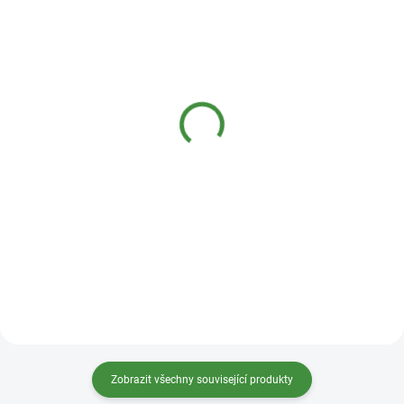
SKLADEM
SKLADEM
(6 KS)
(6 KS)
Bio-D Čistič na sklo a
Bio-D WC čistič
zrcadla 500 ml
hypoalergenní 750ml
149 Kč
129 Kč
Do košíku
Do košíku
Zobrazit všechny související produkty