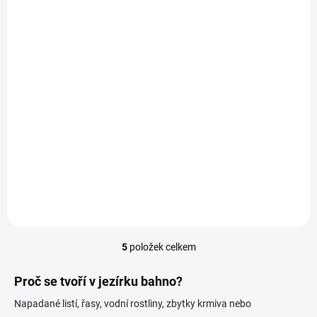
SKLADEM
(2 KS)
Home Pond Attack Pond Rychlé čištění jezírka 10 kg
2 449 Kč
Do košíku
5
položek celkem
O
v
l
Proč se tvoří v jezírku bahno?
á
Napadané listí, řasy, vodní rostliny, zbytky krmiva nebo
d