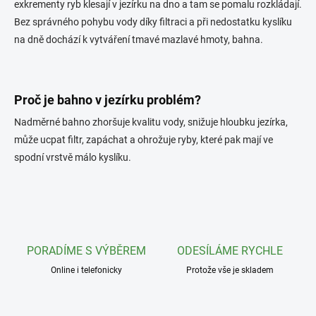
a
exkrementy ryb klesají v jezírku na dno a tam se pomalu rozkládají.
c
Bez správného pohybu vody díky filtraci a při nedostatku kyslíku
í
na dně dochází k vytváření tmavé mazlavé hmoty, bahna.
p
r
v
k
y
Proč je bahno v jezírku problém?
v
Nadměrné bahno zhoršuje kvalitu vody, snižuje hloubku jezírka,
ý
p
může ucpat filtr, zapáchat a ohrožuje ryby, které pak mají ve
i
spodní vrstvě málo kyslíku.
s
u
PORADÍME S VÝBĚREM
ODESÍLÁME RYCHLE
Online i telefonicky
Protože vše je skladem