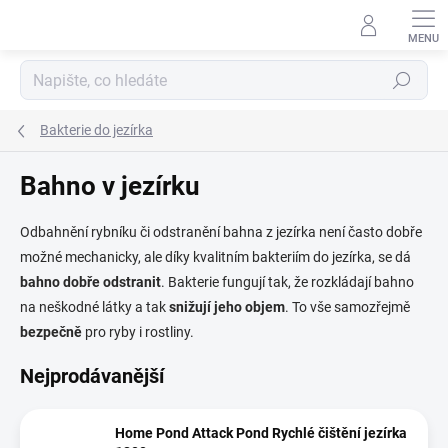
Přejít
na
obsah
Hledat
Bakterie do jezírka
Bahno v jezírku
Odbahnění rybníku či odstranění bahna z jezírka není často dobře
možné mechanicky, ale díky kvalitním bakteriím do jezírka, se dá
bahno dobře odstranit
. Bakterie fungují tak, že rozkládají bahno
na neškodné látky a tak
snižují jeho objem
. To vše samozřejmě
bezpečně
pro ryby i rostliny.
Nejprodávanější
Home Pond Attack Pond Rychlé čištění jezírka