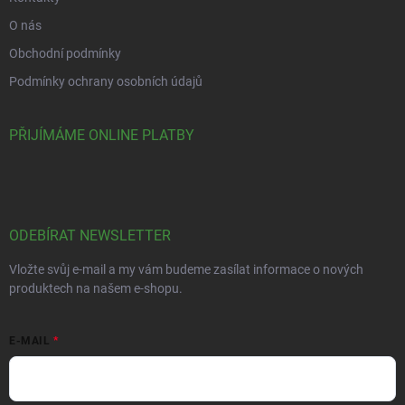
O nás
Obchodní podmínky
Podmínky ochrany osobních údajů
PŘIJÍMÁME ONLINE PLATBY
ODEBÍRAT NEWSLETTER
Vložte svůj e-mail a my vám budeme zasílat informace o nových
produktech na našem e-shopu.
E-MAIL