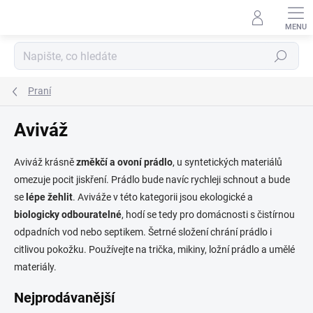
Přejít
na
obsah
Hledat
Praní
Aviváž
Aviváž krásně
změkčí a ovoní prádlo
, u syntetických materiálů
omezuje pocit jiskření. Prádlo bude navíc rychleji schnout a bude
se
lépe žehlit
. Aviváže v této kategorii jsou ekologické a
biologicky odbouratelné
, hodí se tedy pro domácnosti s čistírnou
odpadních vod nebo septikem. Šetrné složení chrání prádlo i
citlivou pokožku. Používejte na trička, mikiny, ložní prádlo a umělé
materiály.
Nejprodávanější