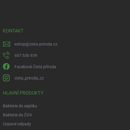
á
p
a
t
í
KONTAKT
eshop
@
cista-priroda.cz
607 536 939
Facebook Čistá příroda
cista_priroda_cz
HLAVNÍ PRODUKTY
Bakterie do septiku
Bakterie do ČOV
Ucpané odpady