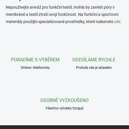
á
Nepoužívejte aviváž pro funkční textil, mohla by zanést póry v
d
a
membráně a textil ztratí svojí funkčnost. Na funkční a sportovní
c
materiály použijte specializované prostředky, které naleznete
zde
.
í
p
r
v
k
y
v
PORADÍME S VÝBĚREM
ODESÍLÁME RYCHLE
ý
Online i telefonicky
p
Protože vše je skladem
i
s
u
OSOBNĚ VYZKOUŠENO
Všechny výrobky fungují
Z