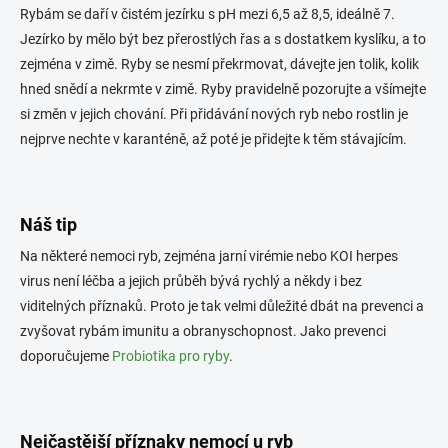
Rybám se daří v čistém jezírku s pH mezi 6,5 až 8,5, ideálně 7.
Jezírko by mělo být bez přerostlých řas a s dostatkem kyslíku, a to
zejména v zimě. Ryby se nesmí překrmovat, dávejte jen tolik, kolik
hned snědí a nekrmte v zimě. Ryby pravidelně pozorujte a všímejte
si změn v jejich chování. Při přidávání nových ryb nebo rostlin je
nejprve nechte v karanténě, až poté je přidejte k těm stávajícím.
Náš tip
Na některé nemoci ryb, zejména jarní virémie nebo KOI herpes
virus není léčba a jejich průběh bývá rychlý a někdy i bez
viditelných příznaků. Proto je tak velmi důležité dbát na prevenci a
zvyšovat rybám imunitu a obranyschopnost. Jako prevenci
doporučujeme
Probiotika pro ryby
.
Nejčastější příznaky nemocí u ryb