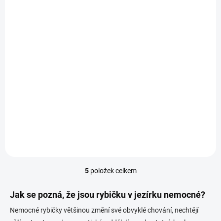
SKLADEM
(4 KS)
Home Pond Probiotic Pond Probiotika pro ryby 1000
g
1 439 Kč
Do košíku
5
položek celkem
O
v
l
Jak se pozná, že jsou rybičku v jezírku nemocné?
á
Nemocné rybičky většinou změní své obvyklé chování, nechtějí
d