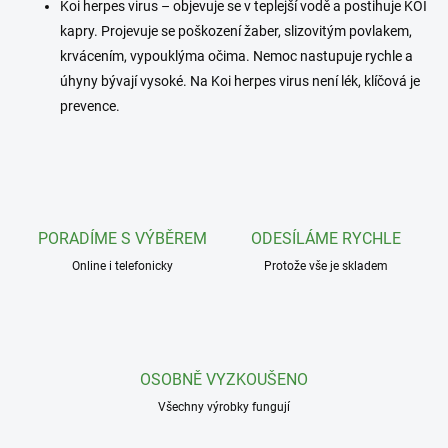
Koi herpes virus – objevuje se v teplejší vodě a postihuje KOI
kapry. Projevuje se poškození žaber, slizovitým povlakem,
krvácením, vypouklýma očima. Nemoc nastupuje rychle a
úhyny bývají vysoké. Na Koi herpes virus není lék, klíčová je
prevence.
PORADÍME S VÝBĚREM
ODESÍLÁME RYCHLE
Online i telefonicky
Protože vše je skladem
OSOBNĚ VYZKOUŠENO
Všechny výrobky fungují