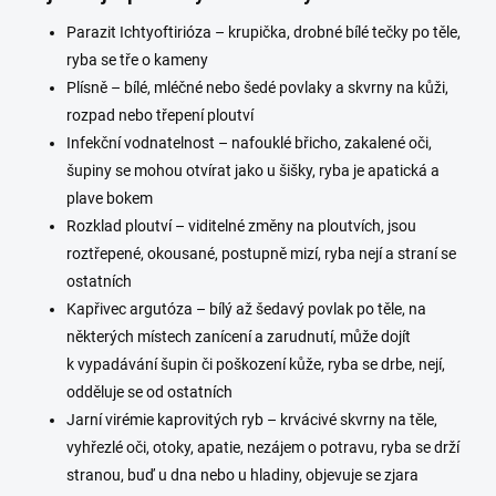
Parazit Ichtyoftirióza – krupička, drobné bílé tečky po těle,
ryba se tře o kameny
Plísně – bílé, mléčné nebo šedé povlaky a skvrny na kůži,
rozpad nebo třepení ploutví
Infekční vodnatelnost – nafouklé břicho, zakalené oči,
šupiny se mohou otvírat jako u šišky, ryba je apatická a
plave bokem
Rozklad ploutví – viditelné změny na ploutvích, jsou
roztřepené, okousané, postupně mizí, ryba nejí a straní se
ostatních
Kapřivec argutóza – bílý až šedavý povlak po těle, na
některých místech zanícení a zarudnutí, může dojít
k vypadávání šupin či poškození kůže, ryba se drbe, nejí,
odděluje se od ostatních
Jarní virémie kaprovitých ryb – krvácivé skvrny na těle,
vyhřezlé oči, otoky, apatie, nezájem o potravu, ryba se drží
stranou, buď u dna nebo u hladiny, objevuje se zjara