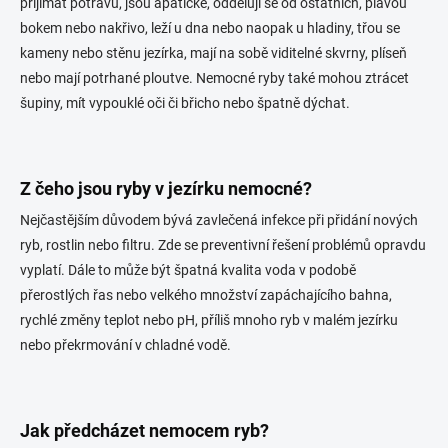
a
přijímat potravu, jsou apatické, oddělují se od ostatních, plavou
c
bokem nebo nakřivo, leží u dna nebo naopak u hladiny, třou se
í
kameny nebo stěnu jezírka, mají na sobě viditelné skvrny, plíseň
p
r
nebo mají potrhané ploutve. Nemocné ryby také mohou ztrácet
v
šupiny, mít vypouklé oči či břicho nebo špatně dýchat.
k
y
v
ý
Z čeho jsou ryby v jezírku nemocné?
p
i
Nejčastějším důvodem bývá zavlečená infekce při přidání nových
s
ryb, rostlin nebo filtru. Zde se preventivní řešení problémů opravdu
u
vyplatí. Dále to může být špatná kvalita voda v podobě
přerostlých řas nebo velkého množství zapáchajícího bahna,
rychlé změny teplot nebo pH, příliš mnoho ryb v malém jezírku
nebo překrmování v chladné vodě.
Jak předcházet nemocem ryb?