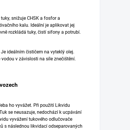
 tuky, snižuje CHSK a fosfor a
vačního kalu. Ideální je aplikovat jej
ně rozkládá tuky, čistí sifony a potrubí.
Je ideálním čističem na vyteklý olej.
 vodou v závislosti na síle znečištění.
ovozech
eba ho vyvážet. Při použití Likvidu
 Tuk se neusazuje, nedochází k ucpávání
ikvidu vyvážení tukového odlučovače
čů s následnou likvidací odseparovaných