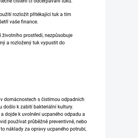
tečné čištění či odčerpávání tuku.
ití rozložit přitékající tuk a tím
šetří vaše finance.
í životního prostředí, nezpůsobuje
ěný a rozložený tuk vypustit do
 v domácnostech s čistírnou odpadních
ošlo k zabití bakteriální kultury.
ví a dojde k uvolnění ucpaného odpadu a
id používat průběžně preventivně, nebo
e to náklady za opravy ucpaného potrubí,