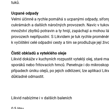
tuků.
Ucpané odpady
Velmi účinně a rychle pomáhá s ucpanými odpady, sifony
cukrárnách a dalších náročných provozech. Navíc v tuko
množství zbytků potravin a ty hnijí, zapáchají a mohou l
provozech nepřípustní. S Likvidem je tuk rychle proměně
k vyčištění celé odpadní cesty a tím se prodlužuje její živ
Čistič obkladů a vyteklého oleje
Likvid dokáže v kuchyních rozpustit vyteklý olej, staré 
sporáků nebo fritovacích hrnců. Penetruje i do mikroskopic
případech úniku olejů, po jejich odklizení, lze aplikací L
důkladně odmastit.
Likvid nabízíme i v dalších baleních
0,5 litru