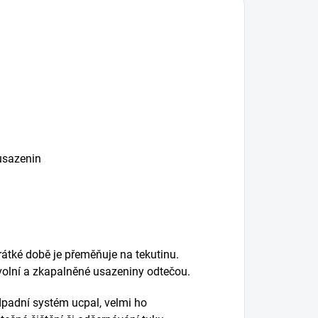
usazenin
rátké době je přeměňuje na tekutinu.
uvolní a zkapalněné usazeniny odtečou.
dpadní systém ucpal, velmi ho