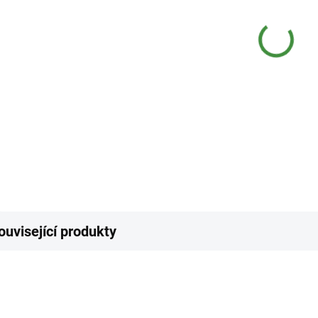
−
Odstr
jímká
profe
rozkl
DETAI
Z
ouvisející produkty
NEJPRODÁVANĚJŠÍ
ZDARMA