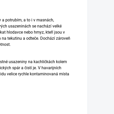
 a potrubím, a to i v masnách,
vých usazeninách se nachází velké
ákat hlodavce nebo hmyz, kteří jsou v
n na tekutinu a odteče. Dochází zároveň
otnost.
mastné usazeniny na kachličkách kolem
kých spár a čistí je. V havarijních
ikvidu velice rychle kontaminovaná místa