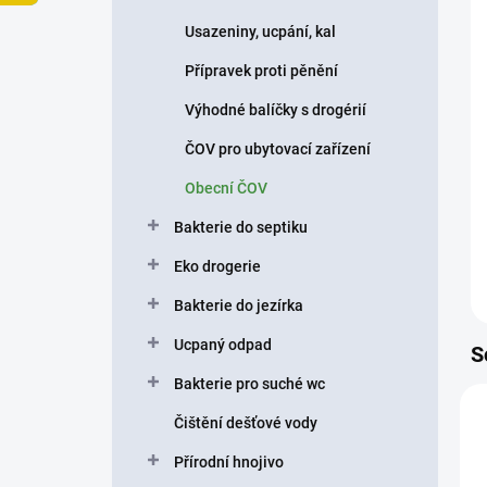
p
Usazeniny, ucpání, kal
a
n
Přípravek proti pěnění
e
Výhodné balíčky s drogérií
l
ČOV pro ubytovací zařízení
Obecní ČOV
Bakterie do septiku
Eko drogerie
Bakterie do jezírka
Ucpaný odpad
S
Bakterie pro suché wc
Čištění dešťové vody
Přírodní hnojivo