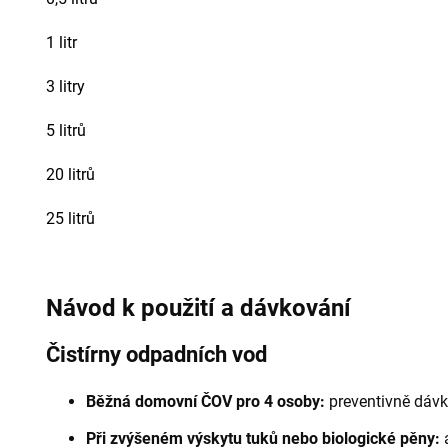
1 litr
3 litry
5 litrů
20 litrů
25 litrů
Návod k použití a dávkování
Čistírny odpadních vod
Běžná domovní ČOV pro 4 osoby:
preventivně dávk
Při zvýšeném výskytu tuků nebo biologické pěny:
a