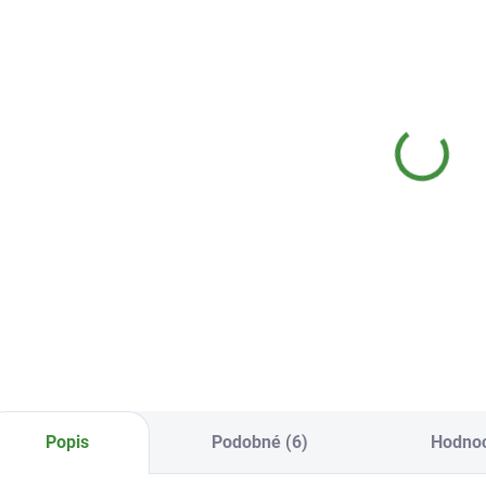
SKLADEM
SKLADEM
(1 KS)
(>10 KS)
Subio Set pro
Trepsan Profi 5
Su
rozklad tuku
l Nejsilnější
Fr
restaurace a
la
2 099 Kč
kuchyně
945 Kč
1
Do košíku
Do košíku
Popis
Podobné (6)
Hodno