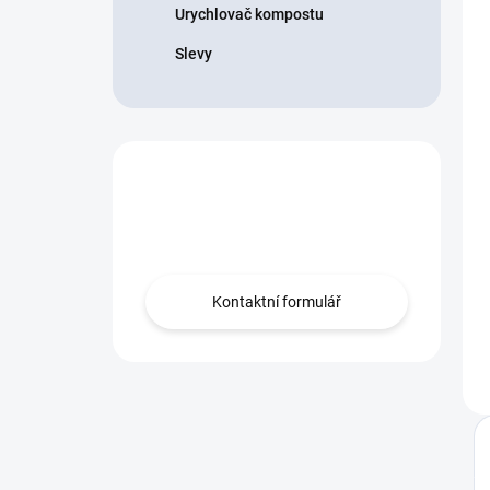
Urychlovač kompostu
Slevy
Nevíte co vybrat?
Obraťte se na nás.
Kontaktní formulář