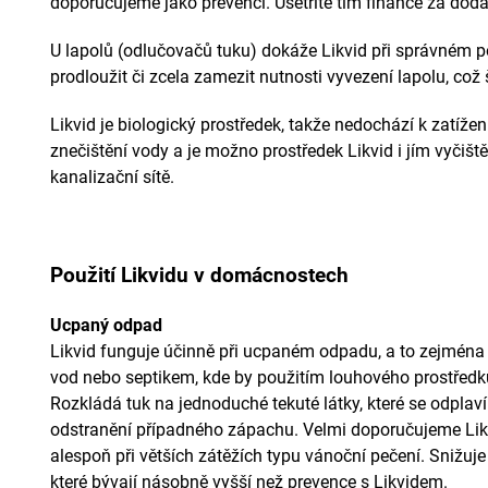
doporučujeme jako prevenci. Ušetříte tím finance za doda
U lapolů (odlučovačů tuku) dokáže Likvid při správném použ
prodloužit či zcela zamezit nutnosti vyvezení lapolu, což 
Likvid je biologický prostředek, takže nedochází k zatížen
znečištění vody a je možno prostředek Likvid i jím vyčišt
kanalizační sítě.
Použití Likvidu v domácnostech
Ucpaný odpad
Likvid funguje účinně při ucpaném odpadu, a to zejména
vod nebo septikem, kde by použitím louhového prostředku d
Rozkládá tuk na jednoduché tekuté látky, které se odpla
odstranění případného zápachu. Velmi doporučujeme Likv
alespoň při větších zátěžích typu vánoční pečení. Snižuj
které bývají násobně vyšší než prevence s Likvidem.