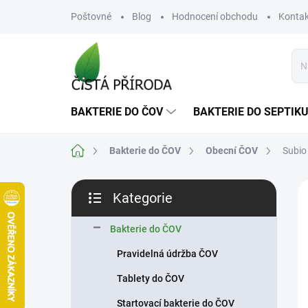
Přejít
Poštovné
Blog
Hodnocení obchodu
Kontak
na
obsah
BAKTERIE DO ČOV
BAKTERIE DO SEPTIK
Domů
Bakterie do ČOV
Obecní ČOV
Subio 
P
Kategorie
o
Přeskočit
s
kategorie
t
Bakterie do ČOV
r
Pravidelná údržba ČOV
a
n
Tablety do ČOV
n
Startovací bakterie do ČOV
í