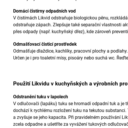
Domácí čistírny odpadních vod
V čistírnách Likvid odstraňuje biologickou pěnu, rozkládá
odstraňuje zápach. Zlepšuje také separační vlastnosti akti
přes odpady (např. kuchyňský dřez), kde zároveň preventiv
Odmašťovací čisticí prostředek
Odmašťuje dlaždice, kachlíky, pracovní plochy a podlahy. 
Určen je i pro toaletní mísy, pisoáry nebo suchá wc. Řeďte
Použití Likvidu v kuchyňských a výrobních pr
Odstranění tuku v lapolech
V odlučovači (lapáku) tuku se hromadí odpadní tuk a je tř
dochází k rychlému rozložení tuku na tekutou substanci.
a zvyšuje se jeho kapacita. Při pravidelném používání L
zcela odpadne a ušetříte za vyvážení tukových odlučova