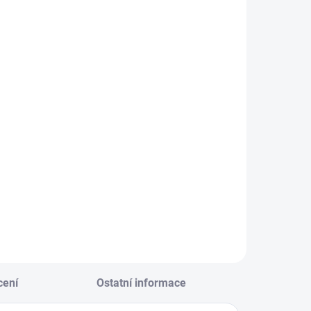
SKLADEM
SKLADEM
(>10 KS)
(5 KS)
bio Tableta
Subio Set
ee Flo do
Bakterie na
polů
rozklad tuků s
urychlovačem
80 Kč
239 Kč
50 g + 80 ml
Do košíku
Do košíku
cení
Ostatní informace