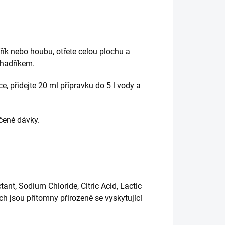
řík nebo houbu, otřete celou plochu a
 hadříkem.
, přidejte 20 ml přípravku do 5 l vody a
učené dávky.
nt, Sodium Chloride, Citric Acid, Lactic
ích jsou přítomny přirozeně se vyskytující