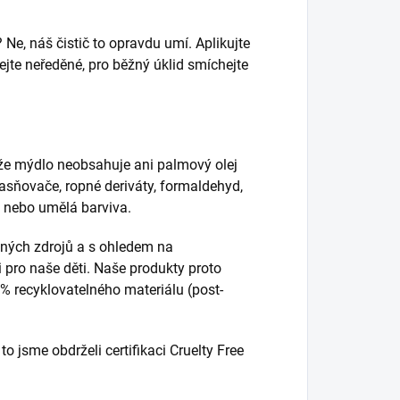
? Ne, náš čistič to opravdu umí. Aplikujte
vejte neředěné, pro běžný úklid smíchejte
 že mýdlo neobsahuje ani palmový olej
jasňovače, ropné deriváty, formaldehyd,
ně nebo umělá barviva.
elných zdrojů a s ohledem na
 pro naše děti. Naše produkty proto
0% recyklovatelného materiálu (post-
 jsme obdrželi certifikaci Cruelty Free