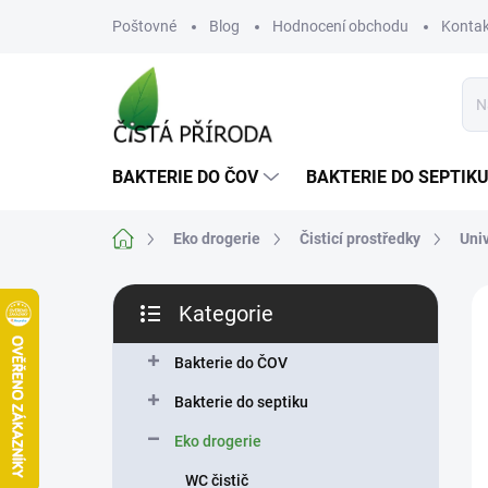
Přejít
Poštovné
Blog
Hodnocení obchodu
Kontak
na
obsah
BAKTERIE DO ČOV
BAKTERIE DO SEPTIK
Domů
Eko drogerie
Čisticí prostředky
Univ
P
Kategorie
o
Přeskočit
s
kategorie
t
Bakterie do ČOV
r
Bakterie do septiku
a
n
Eko drogerie
n
WC čistič
í