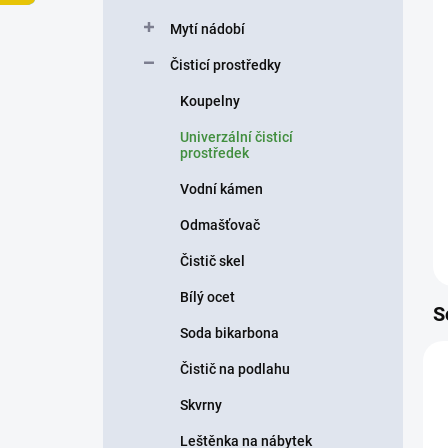
p
Mytí nádobí
a
n
Čisticí prostředky
e
Koupelny
l
Univerzální čisticí
prostředek
Vodní kámen
Odmašťovač
Čistič skel
Bílý ocet
S
Soda bikarbona
Čistič na podlahu
Skvrny
Leštěnka na nábytek