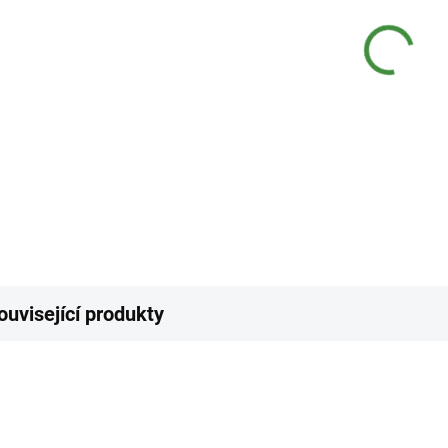
−
Použív
podlah
rychlý
činid
DETAI
Z
ouvisející produkty