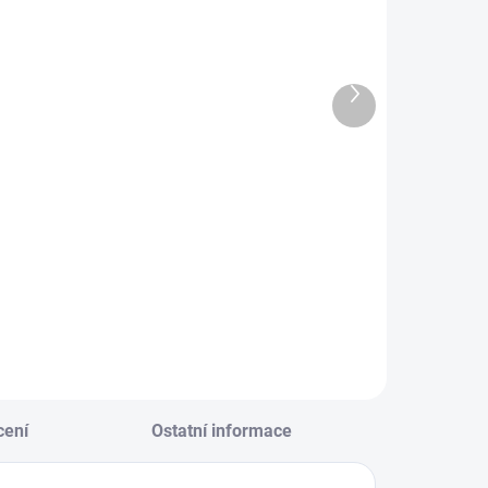
SKLADEM
SKLADEM
Další
(1 KS)
(5 KS)
produkt
o-D WC čistič
Natasha
poalergenní
Univerzální
čistič 3 l
49 Kč
440 Kč
Do košíku
Do košíku
cení
Ostatní informace