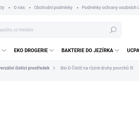
ty
O nás
Obchodní podmínky
Podmínky ochrany osobních 
Hledat
U
EKO DROGERIE
BAKTERIE DO JEZÍRKA
UCPA
erzální čisticí prostředek
Bio-D Čistič na různé druhy povrchů 5l
Neohodnoceno
Podrobnosti hodnocení
ZNAČKA:
BIO-D
76
Měrná
SKL
cena:
MŮŽE
DO:
11.8.
MOŽNO