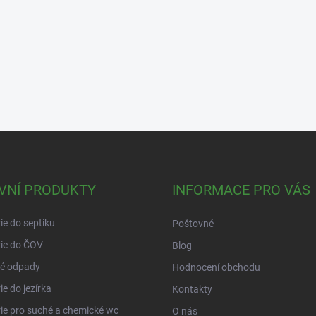
VNÍ PRODUKTY
INFORMACE PRO VÁS
ie do septiku
Poštovné
ie do ČOV
Blog
é odpady
Hodnocení obchodu
ie do jezírka
Kontakty
ie pro suché a chemické wc
O nás