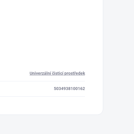
Univerzální čisticí prostředek
5034938100162