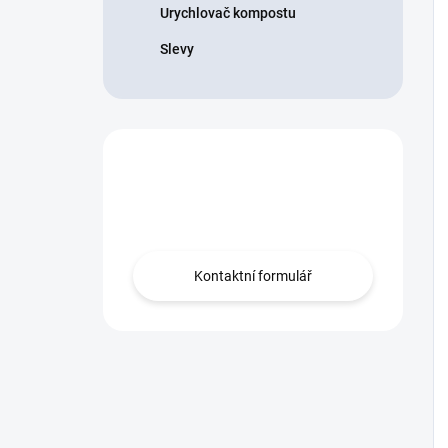
Urychlovač kompostu
Slevy
Nevíte co vybrat?
Obraťte se na nás.
Kontaktní formulář