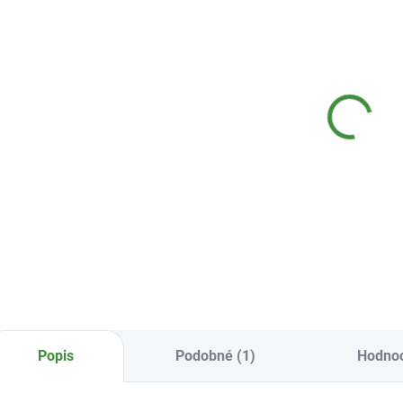
SKLADEM
SKLADEM
(2 KS)
(1 KS)
Tierra Verde
Bio-D Čistič pro
Bi
Čistící písek
dům a zahradu
hy
500 g
eukalyptový 5 l
5l
119 Kč
699 Kč
6
Do košíku
Do košíku
Popis
Podobné (1)
Hodno