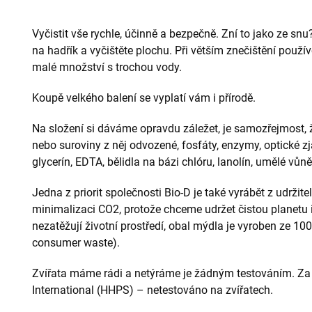
Vyčistit vše rychle, účinně a bezpečně. Zní to jako ze snu
na hadřík a vyčištěte plochu. Při větším znečištění použí
malé množství s trochou vody.
Koupě velkého balení se vyplatí vám i přírodě.
Na složení si dáváme opravdu záležet, je samozřejmost,
nebo suroviny z něj odvozené, fosfáty, enzymy, optické z
glycerín, EDTA, bělidla na bázi chlóru, lanolín, umělé vů
Jedna z priorit společnosti Bio-D je také vyrábět z udržit
minimalizaci CO2, protože chceme udržet čistou planetu i
nezatěžují životní prostředí, obal mýdla je vyroben ze 10
consumer waste).
Zvířata máme rádi a netýráme je žádným testováním. Za to
International (HHPS) – netestováno na zvířatech.