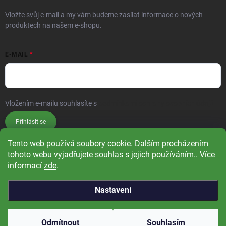
Vložte svůj e-mail a my vám budeme zasílat informace o nových
produktech na našem e-shopu.
E-MAIL
Vložením e-mailu souhlasíte s
podmínkami ochrany osobních údajů
Přihlásit se
Tento web používá soubory cookie. Dalším procházením
tohoto webu vyjadřujete souhlas s jejich používáním.. Více
informací
zde
.
Nastavení
Copyright 2026
Čistá příroda
. Všechna práva vyhrazena.
Upravit nastavení
cookies
Odmítnout
Souhlasím