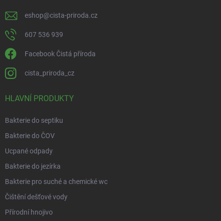
eshop
@
cista-priroda.cz
607 536 939
Facebook Čistá příroda
cista_priroda_cz
HLAVNÍ PRODUKTY
Bakterie do septiku
Bakterie do ČOV
Ucpané odpady
Bakterie do jezírka
Bakterie pro suché a chemické wc
Čištění dešťové vody
Přírodní hnojivo