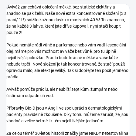
Aviváž zanechává oblečení měkké, bez statické elektřiny a
snadno se pak žehlí. Naše nové extra koncentrované složení (33
praní/ 1l !) snížilo každou dávku o masivních 40 %! To znamená,
že na každé 3 lahve, které jste dříve kupovali, nyní stačí koupit
pouze 2!
Pokud nemáte rádi vůně a parfemace nebo vám vadí i esenciální
olej, máme pro vás možnost aviváže bez vůně, pro tu úplně
nejcitlivější pokožku. Prádlo bude krásně měkké a vaše kůže
nebude trpět. Nové složení je tak koncentrované, že stačí použít
opravdu málo, ale efekt je veliký. Tak si dopřejte ten pocit jemného
prádla.
Aviváž pomůže prádlu, ale neublíží septikům, žumpám nebo
čistírnám odpadních vod.
Přípravky Bio-D jsou v Anglii ve spolupráci s dermatologickými
pacienty pravidelně zkoušené. Díky tomu můžeme zaručit, že jsou
vhodné a velice šetrné i k těm nejcitlivějším jedincům.
Za celou téměř 30-letou historii značky jsme NIKDY netestovali na