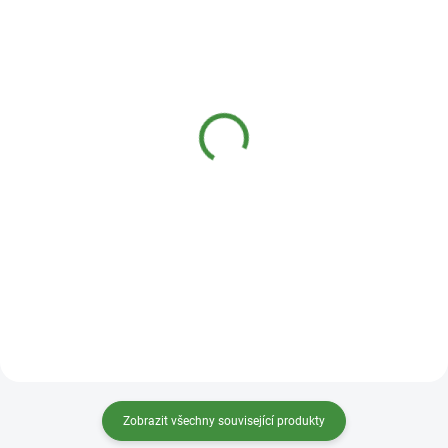
SKLADEM
SKLADEM
(2 KS)
(10 KS)
Bio-D Prášek na praní
Bio-D Tekutý prací gel
hypoalergenní 12,5 kg
jemný s vůní levandule 1l
2 390 Kč
269 Kč
Do košíku
Do košíku
Zobrazit všechny související produkty