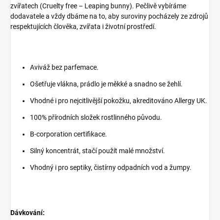
zvířatech (Cruelty free – Leaping bunny). Pečlivě vybíráme
dodavatele a vždy dbáme na to, aby suroviny pocházely ze zdrojů
respektujících člověka, zvířata i životní prostředí.
Aviváž bez parfemace.
Ošetřuje vlákna, prádlo je měkké a snadno se žehlí.
Vhodné i pro nejcitlivější pokožku, akreditováno Allergy UK.
100% přírodních složek rostlinného původu.
B-corporation certifikace.
Silný koncentrát, stačí použít malé množství.
Vhodný i pro septiky, čistírny odpadních vod a žumpy.
Dávkování: