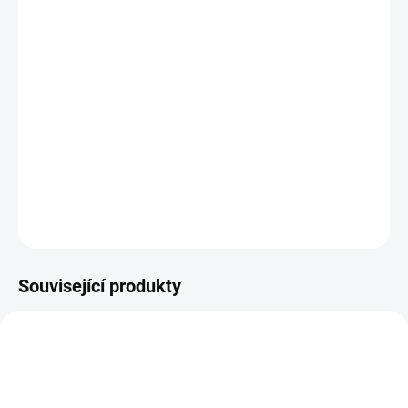
DORUČENÍ
−
+
Přidat do košíku
Extra koncentrovaná hypoalergenní aviváž bez vůně ve velkém
balení, které šetří výrobu dalších obalů i vaše finance. Děkujeme,
že vám záleží na životním prostředí. Vhodné pro děti i alergiky.
DETAILNÍ INFORMACE
ZEPTAT SE
Související produkty
ZDARMA