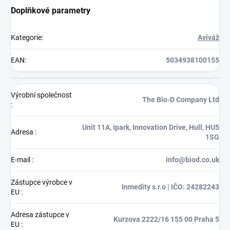
Doplňkové parametry
Kategorie
:
Aviváž
EAN
:
5034938100155
Výrobní společnost
The Bio-D Company Ltd
:
Unit 11A, Ipark, Innovation Drive, Hull, HU5
Adresa
:
1SG
E-mail
:
info@biod.co.uk
Zástupce výrobce v
Inmedity s.r.o | IČO: 24282243
EU
:
Adresa zástupce v
Kurzova 2222/16 155 00 Praha 5
EU
: