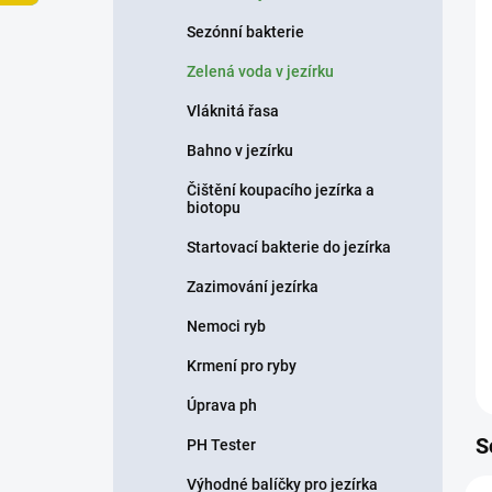
p
Sezónní bakterie
a
n
Zelená voda v jezírku
e
Vláknitá řasa
l
Bahno v jezírku
Čištění koupacího jezírka a
biotopu
Startovací bakterie do jezírka
Zazimování jezírka
Nemoci ryb
Krmení pro ryby
Úprava ph
S
PH Tester
Výhodné balíčky pro jezírka