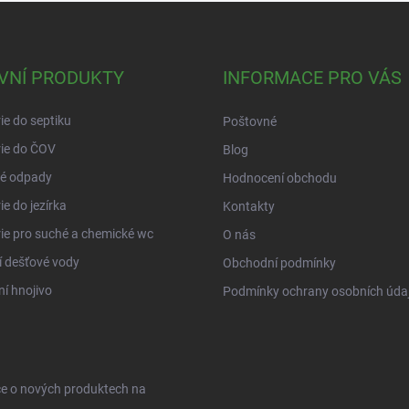
VNÍ PRODUKTY
INFORMACE PRO VÁS
ie do septiku
Poštovné
ie do ČOV
Blog
é odpady
Hodnocení obchodu
ie do jezírka
Kontakty
ie pro suché a chemické wc
O nás
í dešťové vody
Obchodní podmínky
ní hnojivo
Podmínky ochrany osobních úda
ce o nových produktech na