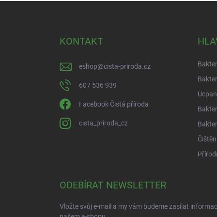
Z
á
p
a
KONTAKT
HLA
t
í
Bakter
eshop
@
cista-priroda.cz
Bakter
607 536 939
Ucpan
Facebook Čistá příroda
Bakter
cista_priroda_cz
Bakter
Čištěn
Přírod
ODEBÍRAT NEWSLETTER
Vložte svůj e-mail a my vám budeme zasílat informa
našem e-shopu.