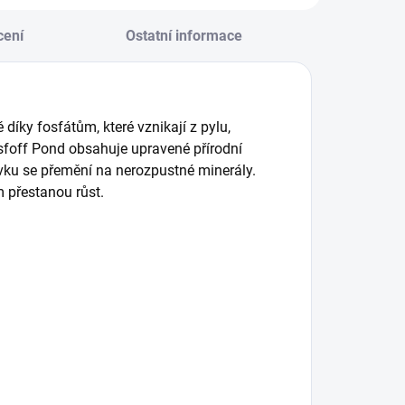
cení
Ostatní informace
díky fosfátům, které vznikají z pylu,
foff Pond obsahuje upravené přírodní
ravku se přemění na nerozpustné minerály.
m přestanou růst.