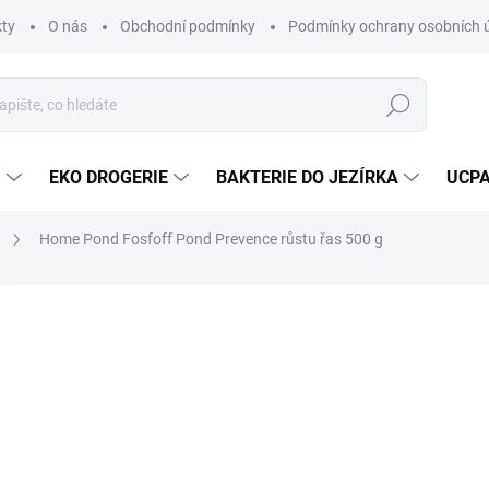
ty
O nás
Obchodní podmínky
Podmínky ochrany osobních 
Hledat
U
EKO DROGERIE
BAKTERIE DO JEZÍRKA
UCPA
Home Pond Fosfoff Pond Prevence růstu řas 500 g
Neohodnoceno
Podrobnosti hodnocení
ZNAČKA:
HOME POND
55
Měrná
SKL
cena:
MŮŽE
DO:
12.8.
MOŽNO