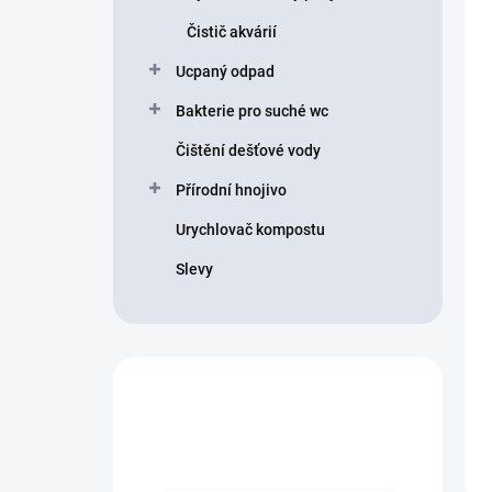
Čistič akvárií
Ucpaný odpad
Bakterie pro suché wc
Čištění dešťové vody
Přírodní hnojivo
Urychlovač kompostu
Slevy
Nevíte co vybrat?
Obraťte se na nás.