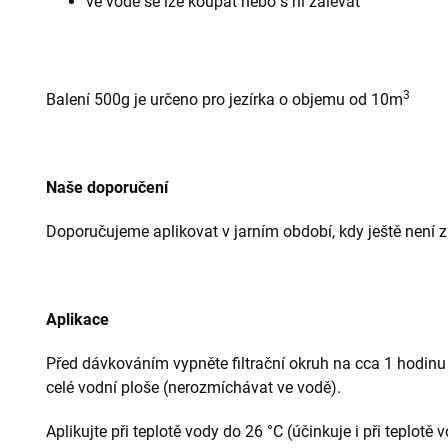
ve vodě se lze koupat nebo s ní zalévat
3
Balení 500g je určeno pro jezírka o objemu od 10m
Naše doporučení
Doporučujeme aplikovat v jarním období, kdy ještě není za
Aplikace
Před dávkováním vypněte filtrační okruh na cca 1 hodinu 
celé vodní ploše (nerozmíchávat ve vodě).
Aplikujte při teplotě vody do 26 °C (účinkuje i při teplotě