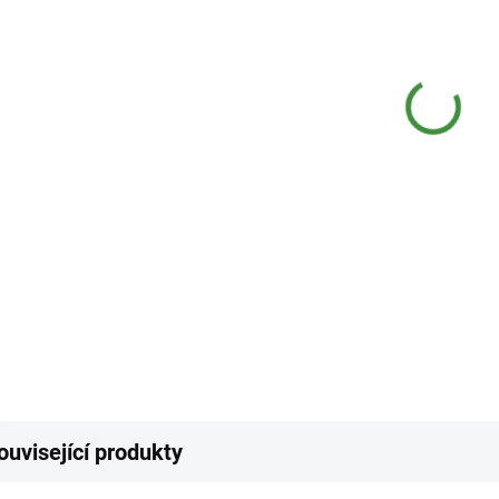
−
Přípra
zelená
určen 
období
DETAI
Z
ouvisející produkty