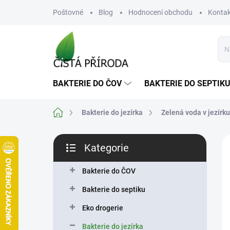
Přejít
Poštovné
Blog
Hodnocení obchodu
Kontak
na
obsah
BAKTERIE DO ČOV
BAKTERIE DO SEPTIK
Domů
Bakterie do jezírka
Zelená voda v jezírku
P
Kategorie
o
Přeskočit
s
kategorie
t
Bakterie do ČOV
r
Bakterie do septiku
a
n
Eko drogerie
n
Bakterie do jezírka
í