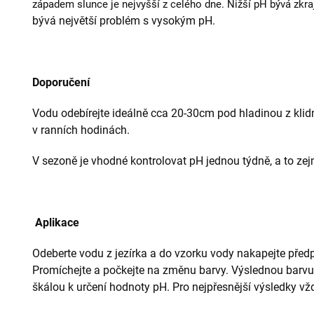
západem slunce je nejvyšší z celého dne. Nižší pH bývá zkr
bývá největší problém s vysokým pH.
Doporučení
Vodu odebírejte ideálně cca 20-30cm pod hladinou z klidn
v ranních hodinách.
V sezoně je vhodné kontrolovat pH jednou týdně, a to zej
Aplikace
Odeberte vodu z jezírka a do vzorku vody nakapejte před
Promíchejte a počkejte na změnu barvy. Výslednou barvu
škálou k určení hodnoty pH. Pro nejpřesnější výsledky vž