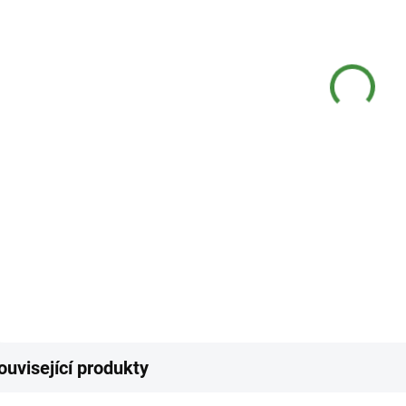
−
Přesný
tímto 
velmi 
vody v
rostlin
DETAI
Z
ouvisející produkty