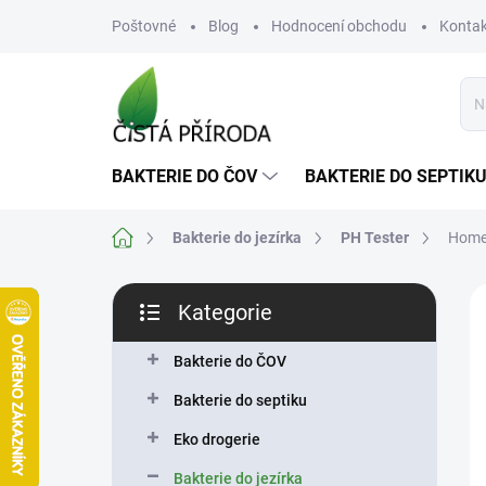
Přejít
Poštovné
Blog
Hodnocení obchodu
Kontak
na
obsah
BAKTERIE DO ČOV
BAKTERIE DO SEPTIK
Domů
Bakterie do jezírka
PH Tester
Home
P
Kategorie
o
Přeskočit
s
kategorie
t
Bakterie do ČOV
r
Bakterie do septiku
a
n
Eko drogerie
n
Bakterie do jezírka
í