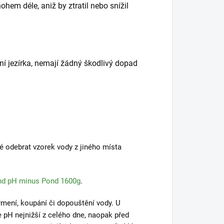
hem déle, aniž by ztratil nebo snížil
í jezírka, nemají žádný škodlivý dopad
é odebrat vzorek vody z jiného místa
d pH minus Pond 1600g
.
mení, koupání či dopouštění vody. U
e pH nejnižší z celého dne, naopak před