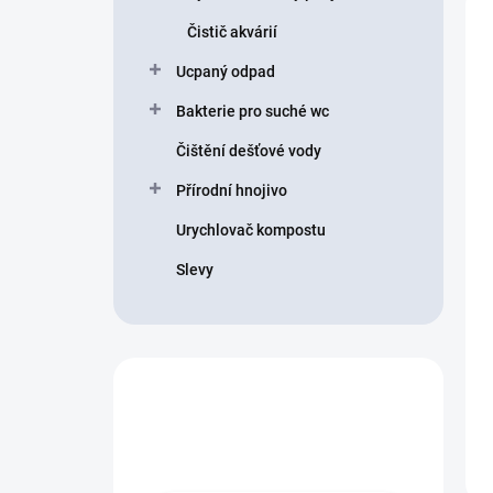
Čistič akvárií
Ucpaný odpad
Bakterie pro suché wc
Čištění dešťové vody
Přírodní hnojivo
Urychlovač kompostu
Slevy
Nevíte co vybrat?
Obraťte se na nás.