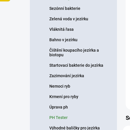
p
Sezónní bakterie
a
n
Zelená voda v jezírku
e
Vláknitá řasa
l
Bahno v jezírku
Čištění koupacího jezírka a
biotopu
Startovací bakterie do jezírka
Zazimování jezírka
Nemoci ryb
Krmení pro ryby
Úprava ph
S
PH Tester
Výhodné balíčky pro jezírka