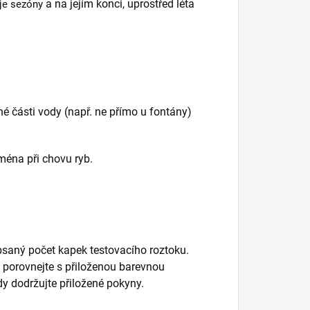
a na jejím konci, uprostřed léta
aje sezóny
é části vody (např. ne přímo u fontány)
ména při chovu ryb.
psaný počet kapek testovacího roztoku.
 porovnejte s přiloženou barevnou
dy dodržujte přiložené pokyny.