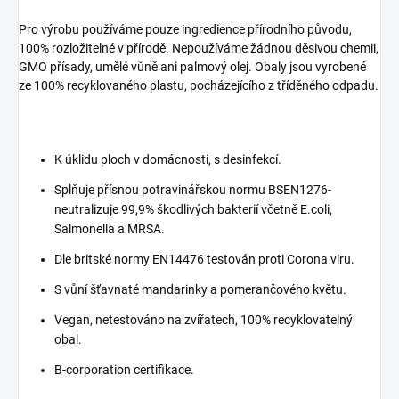
Pro výrobu používáme pouze ingredience přírodního původu,
100% rozložitelné v přírodě. Nepoužíváme žádnou děsivou chemii,
GMO přísady, umělé vůně ani palmový olej. Obaly jsou vyrobené
ze 100% recyklovaného plastu, pocházejícího z tříděného odpadu.
K úklidu ploch v domácnosti, s desinfekcí.
Splňuje přísnou potravinářskou normu BSEN1276-
neutralizuje 99,9% škodlivých bakterií včetně E.coli,
Salmonella a MRSA.
Dle britské normy EN14476 testován proti Corona viru.
S vůní šťavnaté mandarinky a pomerančového květu.
Vegan, netestováno na zvířatech, 100% recyklovatelný
obal.
B-corporation certifikace.