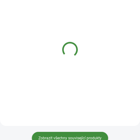
SKLADEM
SKLADEM
(1 KS)
(5 KS)
Bio-D Koncentrovaný
Natasha WC čistič
čistič na podlahy 5 l
Borovice 3 l
1 179 Kč
359 Kč
Do košíku
Do košíku
Zobrazit všechny související produkty