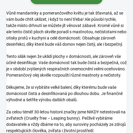
Vůně mandarinky a pomerančového květu je tak šťavnatá, až se
vám bude chtít uklízet, i když to není třeba! Ale působí rychle,
takže místo drhnutí se můžete jít věnovat zábavě. Kromě vůně si
ale tento čistič ploch skvěle poradí s mastnotou, nečistotami nebo
otisky prstů v kuchyni a celé domácnosti. Obsahuje zároveň
desinfekci, díky které bude váš domov nejen čistý, ale i bezpečný.
Tento silák nejen že uklidí plochy v domácnosti, ale zároveň vše
účině desinfikuje. Vaše domácnost tak bude čistá a bezpečná, což
je v období zvýšených respiračních onemocnění velmi oceňováno.
Pomerančový olej skvěle rozpouští různé mastnoty a nečistoty.
Děkujeme, že si vybíráte velké balení, díky kterému bude vaše
domácnost čistá a desinfikovaná po dlouhou dobu. Je finančně
výhodné a šetříte výrobu dalších obalů.
Za celou téměř 30-letou historii značky jsme NIKDY netestovali na
zvířatech (Cruelty free – Leaping bunny). Pečlivě vybíráme
dodavatele a vždy dbáme na to, aby suroviny pocházely ze zdrojů
respektujících člověka, zvířata i životní prostředí.