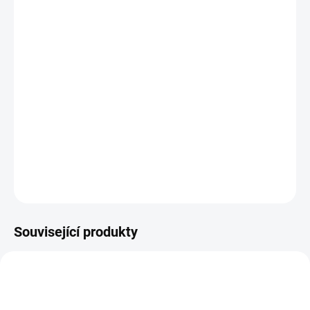
DORUČENÍ
−
+
Přidat do košíku
Univerzální čistič s desinfekcí se skvěle hodí na úklid mastných
skvrn, nečistot nebo otisků prstů v kuchyni a v celé domácnosti.
Díky provonění šťavnatou mandarinkou a nádechem
pomerančového květu budete hledat záminky k úklidu!
DETAILNÍ INFORMACE
ZEPTAT SE
Související produkty