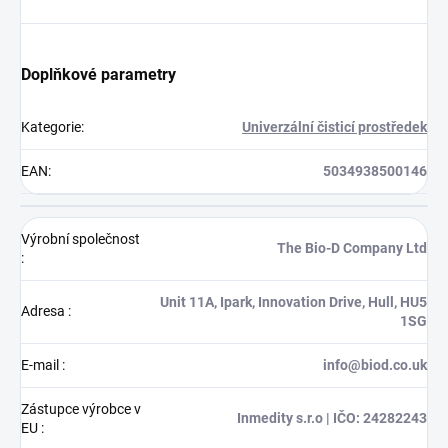
Doplňkové parametry
Kategorie
:
Univerzální čisticí prostředek
EAN
:
5034938500146
Výrobní společnost
The Bio-D Company Ltd
:
Unit 11A, Ipark, Innovation Drive, Hull, HU5
Adresa
:
1SG
E-mail
:
info@biod.co.uk
Zástupce výrobce v
Inmedity s.r.o | IČO: 24282243
EU
: