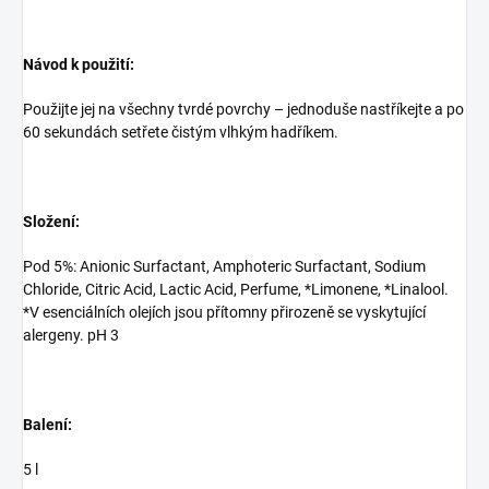
Návod k použití:
Použijte jej na všechny tvrdé povrchy – jednoduše nastříkejte a po
60 sekundách setřete čistým vlhkým hadříkem.
Složení:
Pod 5%: Anionic Surfactant, Amphoteric Surfactant, Sodium
Chloride, Citric Acid, Lactic Acid, Perfume, *Limonene, *Linalool.
*V esenciálních olejích jsou přítomny přirozeně se vyskytující
alergeny. pH 3
Balení:
5 l