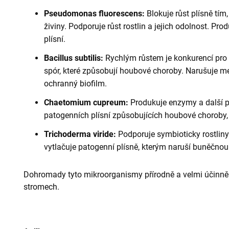
P
seudomonas fluorescens:
Blokuje růst plísně tím,
živiny.
Podporuje růst rostlin a jejich odolnost. Prod
plísní.
B
acillus subtilis:
Rychlým růstem je konkurencí pro
spór, které způsobují houbové choroby. Narušuje me
ochranný biofilm.
Ch
aetomium cupreum:
Produkuje enzymy a další p
patogenních plísní způsobujících houbové choroby, 
T
richoderma viride:
Podporuje symbioticky rostliny 
vytlačuje patogenní plísně, kterým naruší buněčnou 
Dohromady tyto mikroorganismy přírodně a velmi účinně boj
stromech.