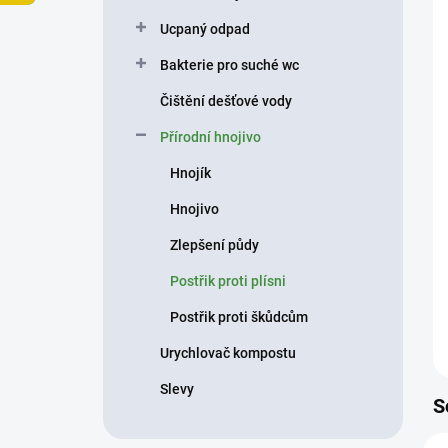
p
Ucpaný odpad
a
n
Bakterie pro suché wc
e
Čištění dešťové vody
l
Přírodní hnojivo
Hnojík
Hnojivo
Zlepšení půdy
Postřik proti plísni
Postřik proti škůdcům
Urychlovač kompostu
Slevy
S