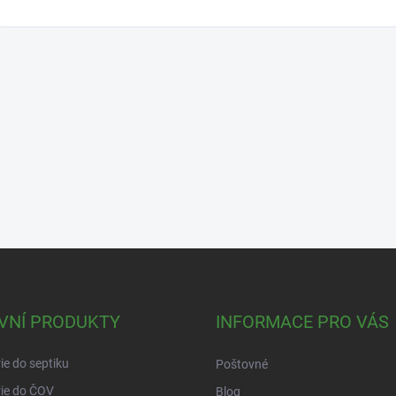
VNÍ PRODUKTY
INFORMACE PRO VÁS
ie do septiku
Poštovné
ie do ČOV
Blog