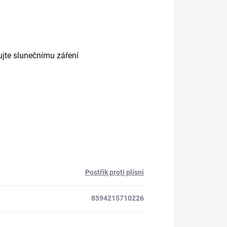
ujte slunečnímu záření
Postřik proti plísni
8594215710226