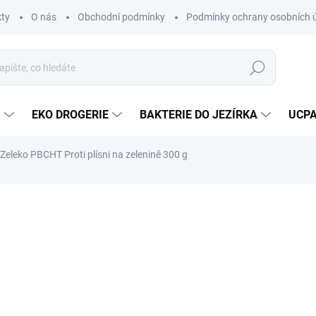
ty
O nás
Obchodní podmínky
Podmínky ochrany osobních 
Hledat
U
EKO DROGERIE
BAKTERIE DO JEZÍRKA
UCPA
Zeleko PBCHT Proti plísni na zelenině 300 g
Neohodnoceno
Podrobnosti hodnocení
ZNAČKA:
ZELEKO
81
Měrná
SKL
cena:
MŮŽE
DO:
10.8.
MOŽNO