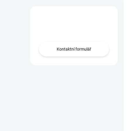
Nevíte co vybrat?
Obraťte se na nás.
Kontaktní formulář