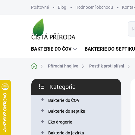
Přejít
Poštovné
Blog
Hodnocení obchodu
Kontak
na
obsah
BAKTERIE DO ČOV
BAKTERIE DO SEPTIK
Domů
Přírodní hnojivo
Postřik proti plísni
P
Kategorie
o
Přeskočit
s
kategorie
t
Bakterie do ČOV
r
Bakterie do septiku
a
n
Eko drogerie
n
Bakterie do jezírka
í