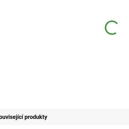
−
Postři
bramb
plísně
balení
DETAI
Z
ouvisející produkty