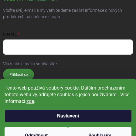
Vložte svůj e-mail a my vám budeme zasílat informace o nových
produktech na našem e-shopu.
E-MAIL
Vložením e-mailu souhlasíte s
podmínkami ochrany osobních údajů
Přihlásit se
Tento web používá soubory cookie. Dalším procházením
tohoto webu vyjadřujete souhlas s jejich používáním.. Více
informací
zde
.
Nastavení
Copyright 2026
Čistá příroda
. Všechna práva vyhrazena.
Upravit nastavení
cookies
Odmítnout
Souhlasím