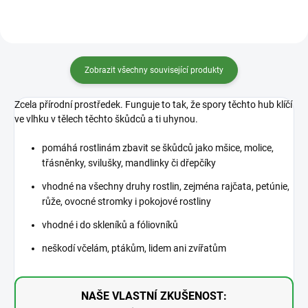
Zobrazit všechny související produkty
Zcela přírodní prostředek. Funguje to tak, že spory těchto hub klíčí
ve vlhku v tělech těchto škůdců a ti uhynou.
pomáhá rostlinám zbavit se škůdců jako mšice, molice,
třásněnky, svilušky, mandlinky či dřepčíky
vhodné na všechny druhy rostlin, zejména rajčata, petúnie,
růže, ovocné stromky i pokojové rostliny
vhodné i do skleníků a fóliovníků
neškodí včelám, ptákům, lidem ani zvířatům
NAŠE VLASTNÍ ZKUŠENOST: