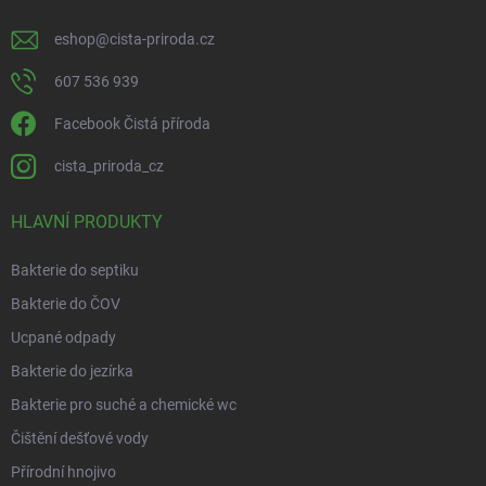
eshop
@
cista-priroda.cz
607 536 939
Facebook Čistá příroda
cista_priroda_cz
HLAVNÍ PRODUKTY
Bakterie do septiku
Bakterie do ČOV
Ucpané odpady
Bakterie do jezírka
Bakterie pro suché a chemické wc
Čištění dešťové vody
Přírodní hnojivo