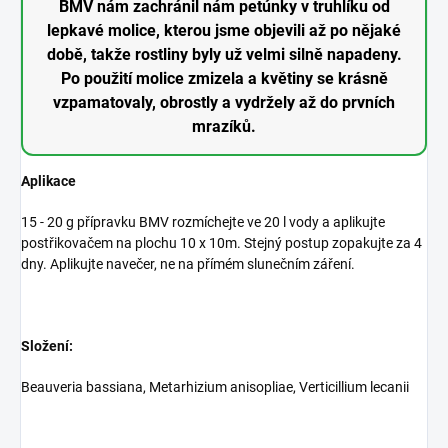
BMV nám zachránil nám petúnky v truhlíku od
lepkavé molice, kterou jsme objevili až po nějaké
době, takže rostliny byly už velmi silně napadeny.
Po použití molice zmizela a květiny se krásně
vzpamatovaly, obrostly a vydržely až do prvních
mrazíků.
Aplikace
15 - 20 g přípravku BMV rozmíchejte ve 20 l vody a aplikujte
postřikovačem na plochu 10 x 10m. Stejný postup zopakujte za 4
dny. Aplikujte navečer, ne na přímém slunečním záření.
Složení:
Beauveria bassiana, Metarhizium anisopliae, Verticillium lecanii