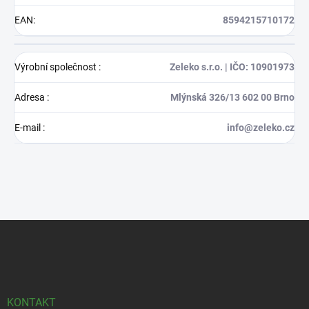
EAN
:
8594215710172
Výrobní společnost
:
Zeleko s.r.o. | IČO: 10901973
Adresa
:
Mlýnská 326/13 602 00 Brno
E-mail
:
info@zeleko.cz
Z
á
p
a
t
í
KONTAKT