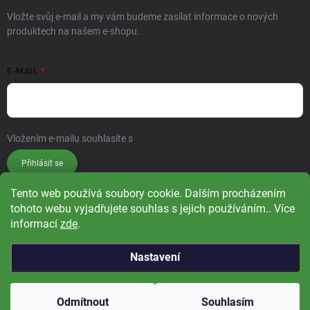
Vložte svůj e-mail a my vám budeme zasílat informace o nových
produktech na našem e-shopu.
E-MAIL
Vložením e-mailu souhlasíte s
podmínkami ochrany osobních údajů
Přihlásit se
Tento web používá soubory cookie. Dalším procházením
tohoto webu vyjadřujete souhlas s jejich používáním.. Více
informací
zde
.
Nastavení
Copyright 2026
Čistá příroda
. Všechna práva vyhrazena.
Upravit nastavení
cookies
Odmítnout
Souhlasím