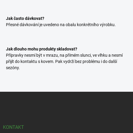
Jak často dávkovat?
Přesné dávkování je uvedeno na obalu konkrétního výrobku.
Jak dlouho mohu produkty skladovat?
Přípravky nesmí být v mrazu, na přímém slunci, ve vlhku a nesmí
přijít do kontaktu s kovem. Pak vydrží bez problému i do další
sezóny.
Z
á
p
a
t
í
KONTAKT