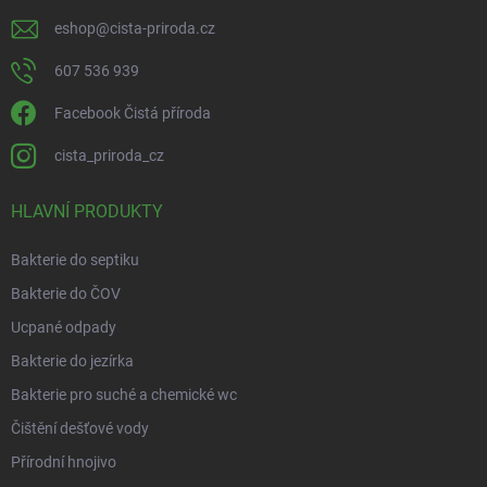
eshop
@
cista-priroda.cz
607 536 939
Facebook Čistá příroda
cista_priroda_cz
HLAVNÍ PRODUKTY
Bakterie do septiku
Bakterie do ČOV
Ucpané odpady
Bakterie do jezírka
Bakterie pro suché a chemické wc
Čištění dešťové vody
Přírodní hnojivo