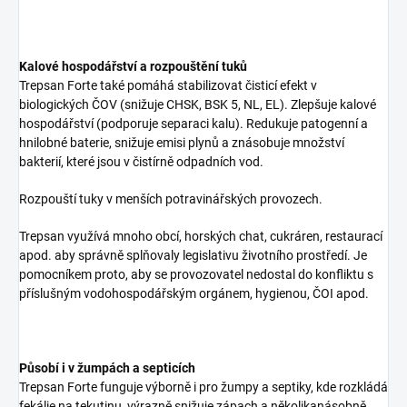
Kalové hospodářství a rozpouštění tuků
Trepsan Forte také pomáhá stabilizovat čisticí efekt v
biologických ČOV (snižuje CHSK, BSK 5, NL, EL). Zlepšuje kalové
hospodářství (podporuje separaci kalu). Redukuje patogenní a
hnilobné baterie, snižuje emisi plynů a znásobuje množství
bakterií, které jsou v čistírně odpadních vod.
Rozpouští tuky v menších potravinářských provozech.
Trepsan využívá mnoho obcí, horských chat, cukráren, restaurací
apod. aby správně splňovaly legislativu životního prostředí. Je
pomocníkem proto, aby se provozovatel nedostal do konfliktu s
příslušným vodohospodářským orgánem, hygienou, ČOI apod.
Působí i v žumpách a septicích
Trepsan Forte funguje výborně i pro žumpy a septiky, kde rozkládá
fekálie na tekutinu, výrazně snižuje zápach a několikanásobně