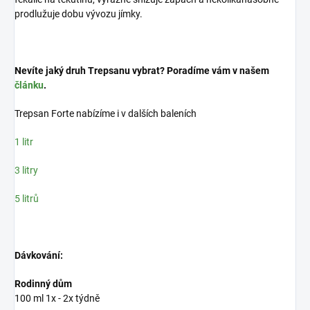
prodlužuje dobu vývozu jímky.
Nevíte jaký druh Trepsanu vybrat? Poradíme vám v našem
článku
.
Trepsan Forte nabízíme i v dalších baleních
1 litr
3 litry
5 litrů
Dávkování:
Rodinný dům
100 ml 1x - 2x týdně