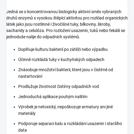
Jedná se o koncentrovanou biologicky aktivní směs vybraných
druhů enzymů s vysokou štěpící aktivitou pro rozklad organických
látek jako jsou rostlinné i živočišné tuky, bílkoviny, škroby,
sacharidy a celulóza. Pro rozložení usazenin, tuků nebo fekálií se
jednoduše nalije do odpadních systémů.
Doplňuje kulturu bakterií po zátěži nebo výpadku
Účinně rozkládá tuky v kuchyňských odpadech
Znásobuje množství bakterií, které jsou v čistírně od
nastartování
Prodlužuje životnost čistírny odpadních vod
Jednoduchá aplikace pouhým nalitím
Výrobek je netoxický, nepoškozuje armatury ani jiné
materiály
Podporuje separaci kalu a rozkládání usazenin i staršího
data