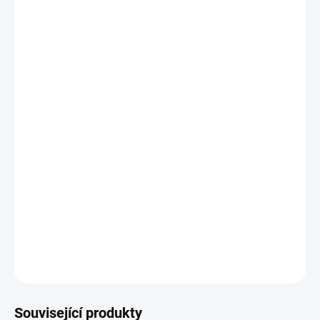
cena:
MŮŽEME
DORUČIT DO:
12.8.2026
MOŽNOSTI
DORUČENÍ
−
+
Přidat do košíku
Trepsan Forte má zesílený účinek pro rozklad tuků v zatěžovaných
odpadech a určen pro bezchybný provoz ČOV u větších rodinných
domů. Rozpouští tukové nánosy v odpadních systémech, mění
kaly na vodu. Je zcela ekologický, jednoduše se aplikuje. Vhodný
na ucpaný odpad.
DETAILNÍ INFORMACE
ZEPTAT SE
Související produkty