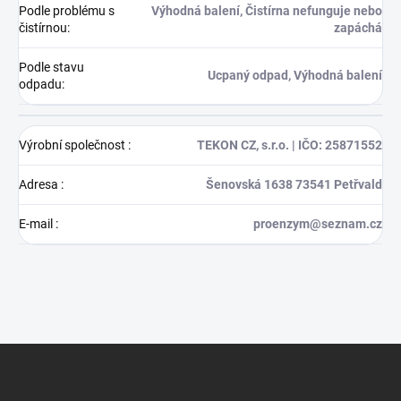
Podle problému s
Výhodná balení, Čistírna nefunguje nebo
čistírnou
:
zapáchá
Podle stavu
Ucpaný odpad, Výhodná balení
odpadu
:
Výrobní společnost
:
TEKON CZ, s.r.o. | IČO: 25871552
Adresa
:
Šenovská 1638 73541 Petřvald
E-mail
:
proenzym@seznam.cz
Z
á
p