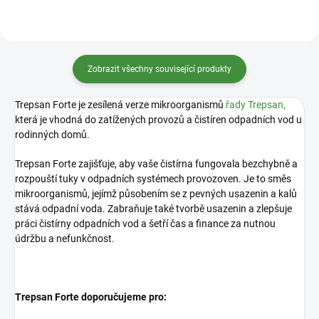
Zobrazit všechny související produkty
Trepsan Forte je zesílená verze mikroorganismů
řady Trepsan,
která je vhodná do zatížených provozů a čistíren odpadních vod u
rodinných domů.
Trepsan Forte zajišťuje, aby vaše čistírna fungovala bezchybně a
rozpouští tuky v odpadních systémech provozoven. Je to směs
mikroorganismů, jejímž působením se z pevných usazenin a kalů
stává odpadní voda. Zabraňuje také tvorbě usazenin a zlepšuje
práci čistírny odpadních vod a šetří čas a finance za nutnou
údržbu a nefunkčnost.
Trepsan Forte doporučujeme pro: