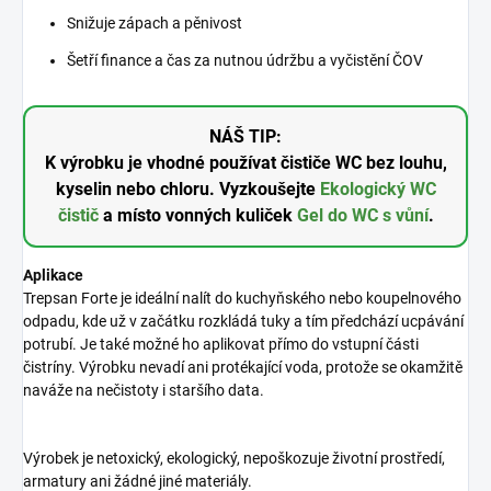
Snižuje zápach a pěnivost
Šetří finance a čas za nutnou údržbu a vyčistění ČOV
NÁŠ TIP:
K výrobku je vhodné používat čističe WC bez louhu,
kyselin nebo chloru. Vyzkoušejte
Ekologický WC
čistič
a místo vonných kuliček
Gel do WC s vůní
.
Aplikace
Trepsan Forte je ideální nalít do kuchyňského nebo koupelnového
odpadu, kde už v začátku rozkládá tuky a tím předchází ucpávání
potrubí. Je také možné ho aplikovat přímo do vstupní části
čistríny. Výrobku nevadí ani protékající voda, protože se okamžitě
naváže na nečistoty i staršího data.
Výrobek je netoxický, ekologický, nepoškozuje životní prostředí,
armatury ani žádné jiné materiály.