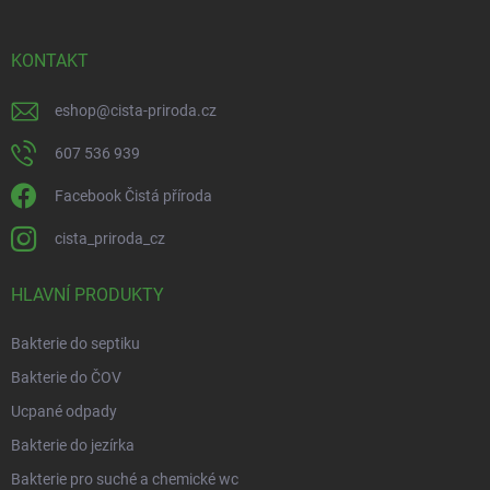
a
t
í
KONTAKT
eshop
@
cista-priroda.cz
607 536 939
Facebook Čistá příroda
cista_priroda_cz
HLAVNÍ PRODUKTY
Bakterie do septiku
Bakterie do ČOV
Ucpané odpady
Bakterie do jezírka
Bakterie pro suché a chemické wc