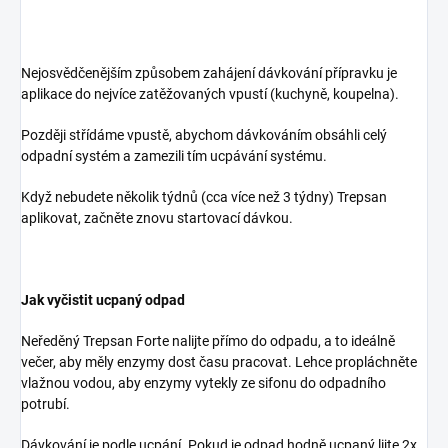
Nejosvědčenějším způsobem zahájení dávkování přípravku je
aplikace do nejvíce zatěžovaných vpustí (kuchyně, koupelna).
Později střídáme vpustě, abychom dávkováním obsáhli celý
odpadní systém a zamezili tím ucpávání systému.
Když nebudete několik týdnů (cca více než 3 týdny) Trepsan
aplikovat, začněte znovu startovací dávkou.
Jak vyčistit ucpaný odpad
Neředěný Trepsan Forte nalijte přímo do odpadu, a to ideálně
večer, aby měly enzymy dost času pracovat. Lehce propláchněte
vlažnou vodou, aby enzymy vytekly ze sifonu do odpadního
potrubí.
Dávkování je podle ucpání. Pokud je odpad hodně ucpaný lijte 2x