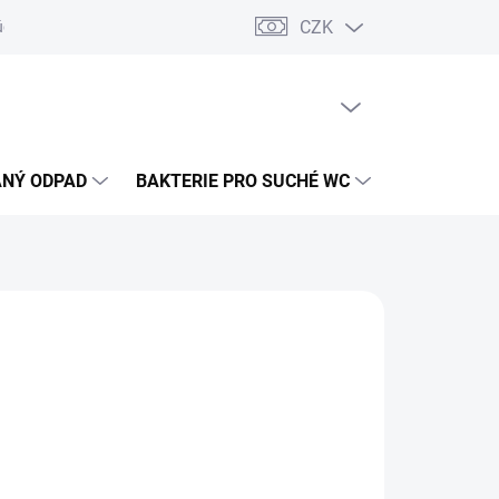
CZK
údajů
PRÁZDNÝ KOŠÍK
NÁKUPNÍ
KOŠÍK
NÝ ODPAD
BAKTERIE PRO SUCHÉ WC
ČIŠTĚNÍ DE
0 Kč
ADEM
(>10 KS)
ME DORUČIT