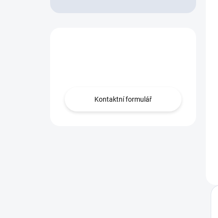
Nevíte co vybrat?
Obraťte se na nás.
Kontaktní formulář