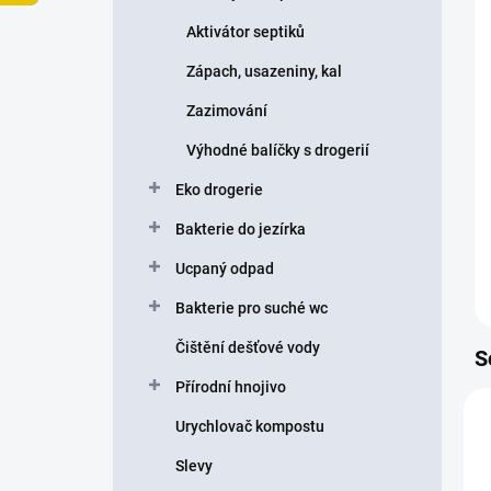
p
Aktivátor septiků
a
n
Zápach, usazeniny, kal
e
Zazimování
l
Výhodné balíčky s drogerií
Eko drogerie
Bakterie do jezírka
Ucpaný odpad
Bakterie pro suché wc
Čištění dešťové vody
S
Přírodní hnojivo
Urychlovač kompostu
Slevy