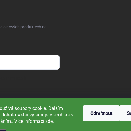
ce o nových produktech na
sobních údajů
oužívá soubory cookie. Dalším
Odmítnout
S
 tohoto webu vyjadřujete souhlas s
váním.. Více informací
zde
.