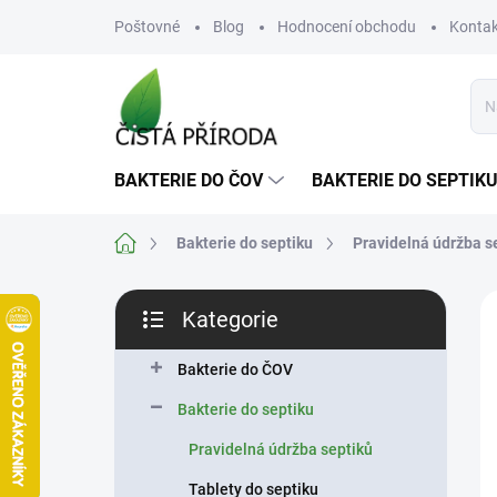
Přejít
Poštovné
Blog
Hodnocení obchodu
Kontak
na
obsah
BAKTERIE DO ČOV
BAKTERIE DO SEPTIK
Domů
Bakterie do septiku
Pravidelná údržba s
P
Kategorie
o
Přeskočit
N
s
kategorie
t
Bakterie do ČOV
r
Bakterie do septiku
a
n
Pravidelná údržba septiků
n
Tablety do septiku
í