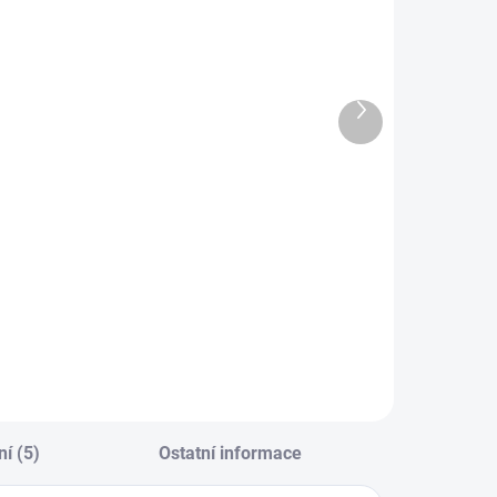
SKLADEM
SKLADEM
Další
(9 KS)
(8 KS)
produkt
kladní
Natasha
líček pro
Výhodný
UMPY a
balíček úklid
EPTIKY
79 Kč
539 Kč
Do košíku
Do košíku
í (5)
Ostatní informace