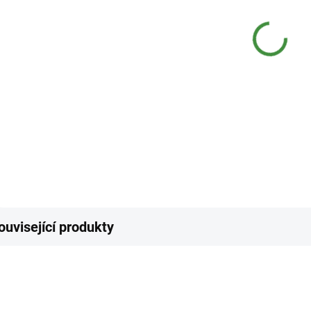
10.8.
MOŽNO
−
Bakter
hustýc
DETAI
Z
ouvisející produkty
NEJPRODÁVANĚJŠÍ
NEJPRODÁVANĚJŠÍ
VÝ