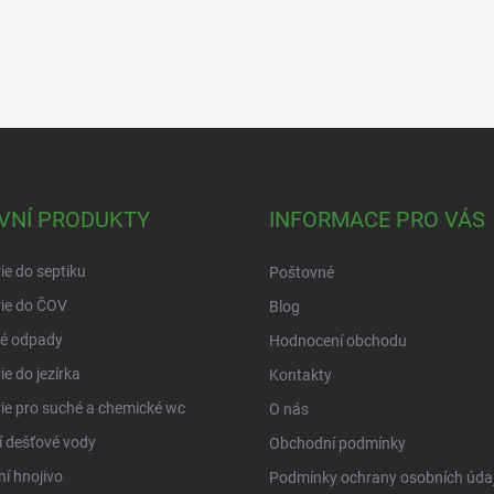
VNÍ PRODUKTY
INFORMACE PRO VÁS
ie do septiku
Poštovné
ie do ČOV
Blog
é odpady
Hodnocení obchodu
ie do jezírka
Kontakty
ie pro suché a chemické wc
O nás
í dešťové vody
Obchodní podmínky
ní hnojivo
Podmínky ochrany osobních úda