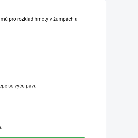
zymů pro rozklad hmoty v žumpách a
lépe se vyčerpává
.