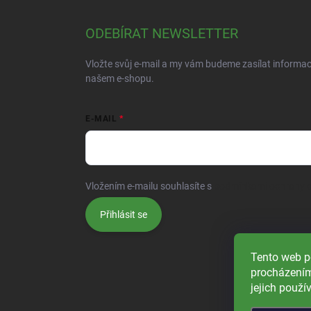
ODEBÍRAT NEWSLETTER
Vložte svůj e-mail a my vám budeme zasílat informa
našem e-shopu.
E-MAIL
Vložením e-mailu souhlasíte s
podmínkami ochrany o
Přihlásit se
Tento web p
procházením
jejich použí