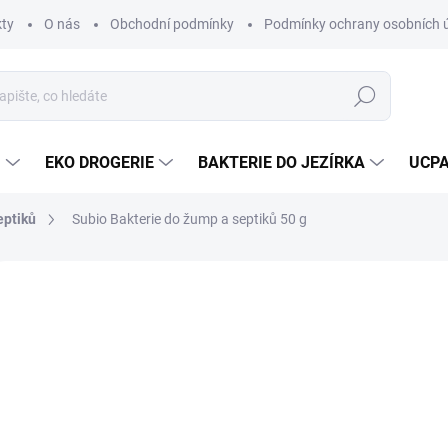
ty
O nás
Obchodní podmínky
Podmínky ochrany osobních 
Hledat
U
EKO DROGERIE
BAKTERIE DO JEZÍRKA
UCPA
eptiků
Subio Bakterie do žump a septiků 50 g
5 hodnocení
Podrobnosti hodnocení
ZNAČKA:
SUBIO
EJPRODÁVANĚJŠÍ
17
Měrná
SKL
cena:
MŮŽE
DO: