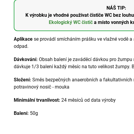
NÁŠ TIP:
K výrobku je vhodné používat čističe WC bez louhu
Ekologický WC čistič
a místo vonných k
Aplikace
se provádí smícháním prášku ve vlažné vodě a 
odpad.
Dávkování:
Obsah balení je zaváděcí dávkou pro žumpu n
dávkuje 1/3 balení každý měsíc na tuto velikost žumpy. B
Složení:
Směs bezpečných anaerobních a fakultativních
potravinový nosič - mouka
Minimální trvanlivost:
24 měsíců od data výroby
Balení:
50g