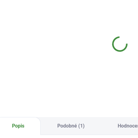
SKLADEM
SKLADEM
(>10 KS)
(>10 KS)
Subio
Subio Bio gel
Zá
Ekologický WC
do WC - vůně
ba
čistič 750 ml
Les 500 ml
Ž
S
119 Kč
135 Kč
6
Do košíku
Do košíku
Popis
Podobné (1)
Hodnocen