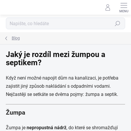
Přejít
na
obsah
Hledat
Blog
Jaký je rozdíl mezi žumpou a
septikem?
Když není možné napojit dům na kanalizaci, je potřeba
zajistit jiný způsob nakládání s odpadními vodami.
Nejčastěji se setkáte se dvěma pojmy: žumpa a septik.
Žumpa
Žumpa je
nepropustná nádrž
, do které se shromažďují