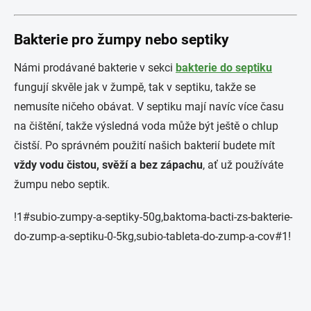
Bakterie pro žumpy nebo septiky
Námi prodávané bakterie v sekci
bakterie do septiku
fungují skvěle jak v žumpě, tak v septiku, takže se
nemusíte ničeho obávat. V septiku mají navíc více času
na čištění, takže výsledná voda může být ještě o chlup
čistší. Po správném použití našich bakterií budete mít
vždy vodu čistou, svěží a bez zápachu
, ať už používáte
žumpu nebo septik.
!1#subio-zumpy-a-septiky-50g,baktoma-bacti-zs-bakterie-
do-zump-a-septiku-0-5kg,subio-tableta-do-zump-a-cov#1!