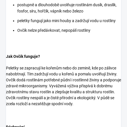
postupně a dlouhodobě uvolňuje rostlinám dusík, draslík,
fosfor, síru, hořčík, vápník nebo železo
peletky fungují jako mini houby a zadržují vodu u rostliny
Ovčík nelze předávkovat, nepopálí rostliny
Jak Ovčík funguje?
Peletky se zapracují ke kořenům nebo do zemině, kde po zálivce
nabobtnají. Tím zadržují vodu u kořenů a pomalu uvolňují živiny.
Ovčík dodá rostlinám potřebné půdní i rostlinné živiny a podporuje
zdravé mikroorganismy. Vyvážená výživa přispívá k dobrému
zdravotnímu stavu rostlin a zlepšuje kvalitu a strukturu rostlin.
Ovčík rostliny nespálí a je čistě přírodní a ekologický. V půdě se
zcela rozloží a nezatěžuje spodní vody.