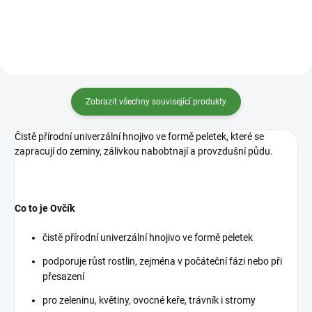
Zobrazit všechny související produkty
Čistě přírodní univerzální hnojivo ve formě peletek, které se
zapracují do zeminy, zálivkou nabobtnají a provzdušní půdu.
Co to je Ovčík
čistě přírodní univerzální hnojivo ve formě peletek
podporuje růst rostlin, zejména v počáteční fázi nebo při
přesazení
pro zeleninu, květiny, ovocné keře, trávník i stromy