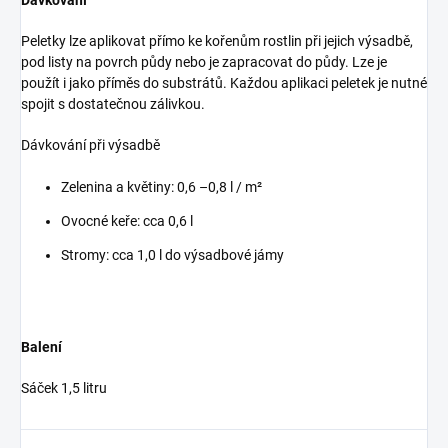
Dávkování
Peletky lze aplikovat přímo ke kořenům rostlin při jejich výsadbě,
pod listy na povrch půdy nebo je zapracovat do půdy. Lze je
použít i jako příměs do substrátů. Každou aplikaci peletek je nutné
spojit s dostatečnou zálivkou.
Dávkování při výsadbě
Zelenina a květiny: 0,6 –0,8 l / m²
Ovocné keře: cca 0,6 l
Stromy: cca 1,0 l do výsadbové jámy
Balení
Sáček 1,5 litru