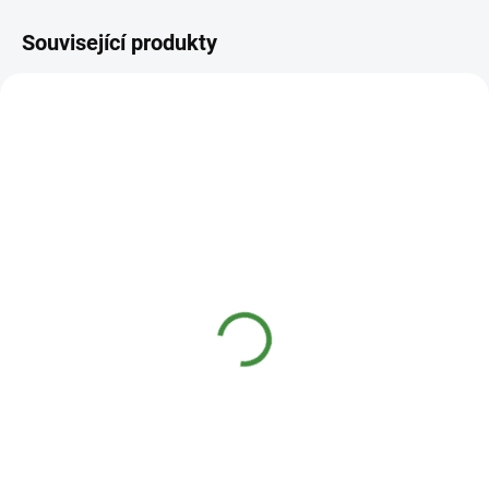
Související produkty
VÝPRODEJ
NEJPRODÁVANĚJŠÍ
SKLADEM
SKLADEM
(2 KS)
(>10 KS)
Hnojík Svlečky 1000 ml
Hnojík Vápník 1,5 kg
559 Kč
219 Kč
Do košíku
Do košíku