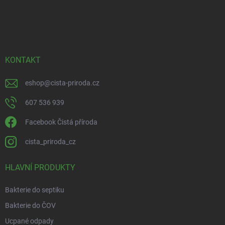
Z
á
p
a
t
í
KONTAKT
eshop
@
cista-priroda.cz
607 536 939
Facebook Čistá příroda
cista_priroda_cz
HLAVNÍ PRODUKTY
Bakterie do septiku
Bakterie do ČOV
Ucpané odpady