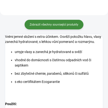
Zobrazit všechny související produkty
Velmi jemné složení s extra účinkem. Osvěží pokožku hlavu, vlasy
zanechá hydratované, s lehkou vůní pomeranč a rozmarýnu.
umyje vlasy a zanechá je hydratované a svěží
vhodné do domácnosti s čistírnou odpadních vod či
septikem
bez zbytečné chemie, parabenů, silikonů či sulfátů
s eko certifikátem Ecogarantie
Použití: