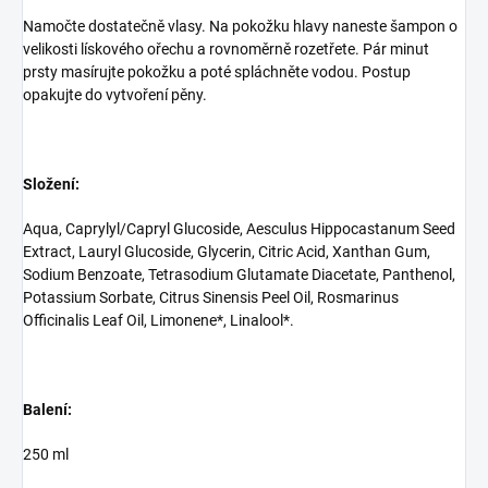
Namočte dostatečně vlasy. Na pokožku hlavy naneste šampon o
velikosti lískového ořechu a rovnoměrně rozetřete. Pár minut
prsty masírujte pokožku a poté spláchněte vodou. Postup
opakujte do vytvoření pěny.
Složení:
Aqua, Caprylyl/Capryl Glucoside, Aesculus Hippocastanum Seed
Extract, Lauryl Glucoside, Glycerin, Citric Acid, Xanthan Gum,
Sodium Benzoate, Tetrasodium Glutamate Diacetate, Panthenol,
Potassium Sorbate, Citrus Sinensis Peel Oil, Rosmarinus
Officinalis Leaf Oil, Limonene*, Linalool*.
Balení:
250 ml