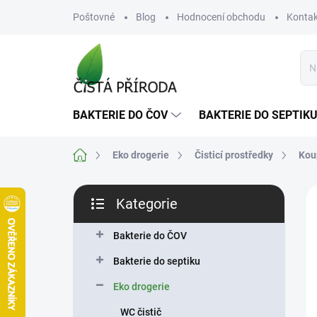
Přejít
Poštovné
Blog
Hodnocení obchodu
Kontak
na
obsah
BAKTERIE DO ČOV
BAKTERIE DO SEPTIK
Domů
Eko drogerie
Čisticí prostředky
Kou
P
Kategorie
o
Přeskočit
N
s
kategorie
t
Bakterie do ČOV
r
Bakterie do septiku
a
n
Eko drogerie
n
WC čistič
í