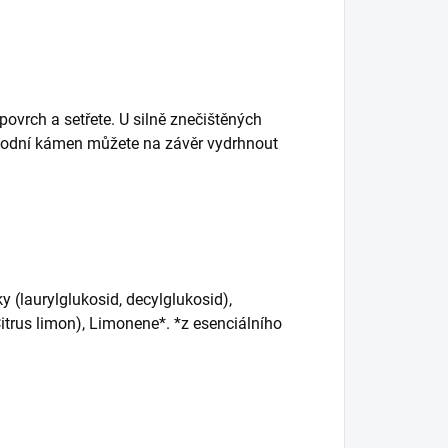
povrch a setřete. U silně znečištěných
 vodní kámen můžete na závěr vydrhnout
y (laurylglukosid, decylglukosid),
Citrus limon), Limonene*. *z esenciálního