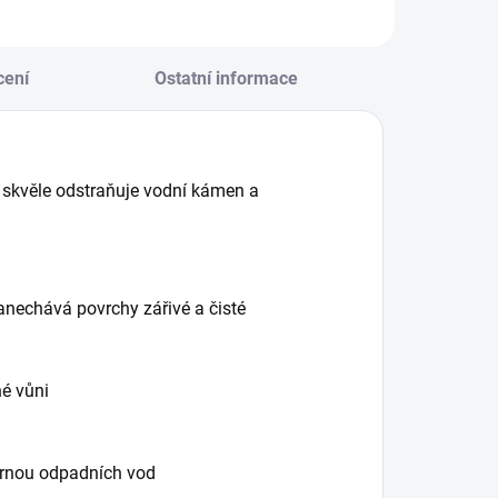
cení
Ostatní informace
rý skvěle odstraňuje vodní kámen a
anechává povrchy zářivé a čisté
né vůni
írnou odpadních vod