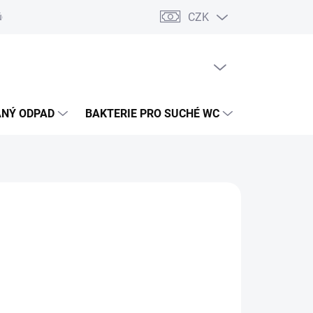
CZK
údajů
PRÁZDNÝ KOŠÍK
NÁKUPNÍ
KOŠÍK
NÝ ODPAD
BAKTERIE PRO SUCHÉ WC
ČIŠTĚNÍ DE
9 Kč
ADEM
(10 KS)
ME DORUČIT