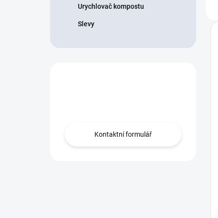
Urychlovač kompostu
Slevy
Nevíte co vybrat?
Obraťte se na nás.
Kontaktní formulář