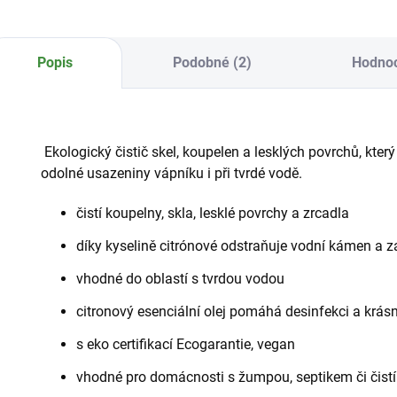
Popis
Podobné (2)
Hodno
Ekologický čistič skel, koupelen a lesklých povrchů, kte
odolné usazeniny vápníku i při tvrdé vodě.
čistí koupelny, skla, lesklé povrchy a zrcadla
díky kyselině citrónové odstraňuje vodní kámen a z
vhodné do oblastí s tvrdou vodou
citronový esenciální olej pomáhá desinfekci a krás
s eko certifikací Ecogarantie, vegan
vhodné pro domácnosti s žumpou, septikem či čist