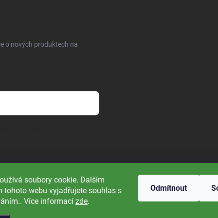
ce o nových produktech na
sobních údajů
oužívá soubory cookie. Dalším
Odmítnout
S
 tohoto webu vyjadřujete souhlas s
váním.. Více informací
zde
.