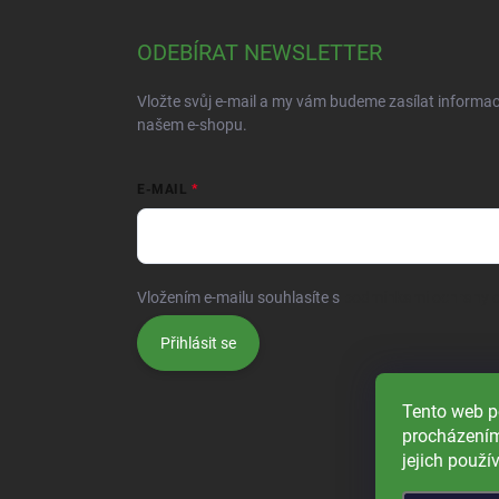
ODEBÍRAT NEWSLETTER
Vložte svůj e-mail a my vám budeme zasílat informa
našem e-shopu.
E-MAIL
Vložením e-mailu souhlasíte s
podmínkami ochrany o
Přihlásit se
Tento web p
procházením
jejich použí