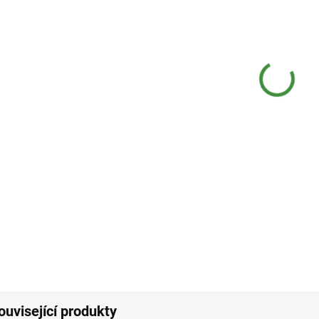
12.8.
MOŽNO
−
Skvělý
kámen.
úklidu
DETAI
Z
ouvisející produkty