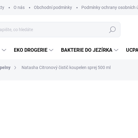
ty
O nás
Obchodní podmínky
Podmínky ochrany osobních 
Hledat
U
EKO DROGERIE
BAKTERIE DO JEZÍRKA
UCPA
pelny
Natasha Citronový čistič koupelen sprej 500 ml
Neohodnoceno
Podrobnosti hodnocení
ZNAČKA:
NATASHA
EJPRODÁVANĚJŠÍ
19
Měrná
SKL
cena:
MŮŽE
DO: