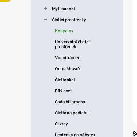
p
Mytí nádobí
a
n
Čisticí prostředky
e
Koupelny
l
Univerzální čisticí
prostředek
Vodní kámen
Odmašťovač
Čistič skel
Bílý ocet
Soda bikarbona
Čistič na podlahu
Skvrny
S
Leštěnka na nábytek