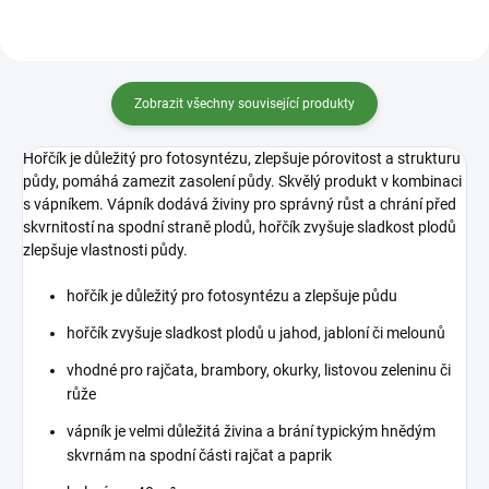
Zobrazit všechny související produkty
Hořčík je důležitý pro fotosyntézu, zlepšuje pórovitost a strukturu
půdy, pomáhá zamezit zasolení půdy. Skvělý produkt v kombinaci
s vápníkem. Vápník dodává živiny pro správný růst a chrání před
skvrnitostí na spodní straně plodů, hořčík zvyšuje sladkost plodů
zlepšuje vlastnosti půdy.
hořčík je důležitý pro fotosyntézu a zlepšuje půdu
hořčík zvyšuje sladkost plodů u jahod, jabloní či melounů
vhodné pro rajčata, brambory, okurky, listovou zeleninu či
růže
vápník je velmi důležitá živina a brání typickým hnědým
skvrnám na spodní části rajčat a paprik