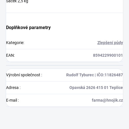
Sáček 2,5 kg
Doplňkové parametry
Kategorie
:
Zlepšení půdy
EAN
:
8594229900101
Výrobní společnost
:
Rudolf Tyburec | IČO:11826487
Adresa
:
Opavská 2626 415 01 Teplice
E-mail
:
farma@hnojik.cz