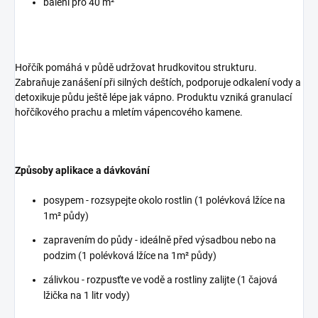
balení pro 40 m²
Hořčík
pomáhá v půdě udržovat hrudkovitou strukturu.
Zabraňuje zanášení při silných deštích, podporuje odkalení vody a
detoxikuje půdu ještě lépe jak vápno. Produktu vzniká granulací
hořčíkového prachu a mletím vápencového kamene.
Způsoby aplikace a dávkování
posypem - rozsypejte okolo rostlin (
1 polévková lžíce na
1m² půdy)
zapravením do půdy - ideálně před výsadbou nebo na
podzim (
1 polévková lžíce na 1m² půdy)
zálivkou - rozpusťte ve vodě a rostliny zalijte (1 čajová
lžička na 1 litr vody)