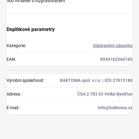
500 ml láhev s rozprašovačem
Doplňkové parametry
Kategorie
:
Odstranění zápachu
EAN
:
8594162560165
Výrobní společnost
:
BAKTOMA spol. s r.o. | IČO 27815188
Adresa
:
ČSA 2 783 53 Velká Bystřice
E-mail
:
info@baktoma.cz