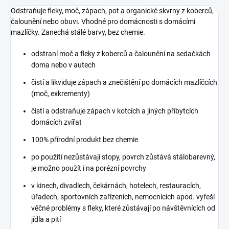
Odstraňuje fleky, moč, zápach, pot a organické skvrny z koberců,
čalounění nebo obuvi. Vhodné pro domácnosti s domácími
mazlíčky. Zanechá stálé barvy, bez chemie.
odstraní moč a fleky z koberců a čalounění na sedačkách
doma nebo v autech
čistí a likviduje zápach a znečištění po domácích mazlíčcích
(moč, exkrementy)
čistí a odstraňuje zápach v kotcích a jiných příbytcích
domácích zvířat
100% přírodní produkt bez chemie
po použití nezůstávají stopy, povrch zůstává stálobarevný,
je možno použít i na porézní povrchy
v kinech, divadlech, čekárnách, hotelech, restauracích,
úřadech, sportovních zařízeních, nemocnicích apod. vyřeší
věčné problémy s fleky, které zůstávají po návštěvnících od
jídla a pití