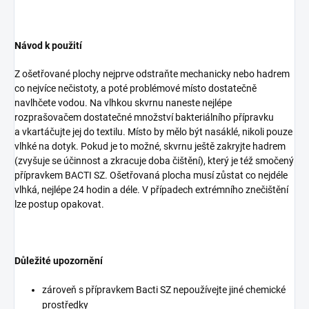
Návod k použití
Z ošetřované plochy nejprve odstraňte mechanicky nebo hadrem
co nejvíce nečistoty, a poté problémové místo dostatečně
navlhčete vodou. Na vlhkou skvrnu naneste nejlépe
rozprašovačem dostatečné množství bakteriálního přípravku
a vkartáčujte jej do textilu. Místo by mělo být nasáklé, nikoli pouze
vlhké na dotyk. Pokud je to možné, skvrnu ještě zakryjte hadrem
(zvyšuje se účinnost a zkracuje doba čištění), který je též smočený
přípravkem BACTI SZ. Ošetřovaná plocha musí zůstat co nejdéle
vlhká, nejlépe 24 hodin a déle. V případech extrémního znečištění
lze postup opakovat.
Důležité upozornění
zároveň s přípravkem Bacti SZ nepoužívejte jiné chemické
prostředky