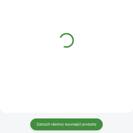
SKLADEM
SKLADEM
(5 KS)
(8 KS)
Subio Stop organickým
Natasha BICA - soda
skvrnám 80 ml
bikarbona 1 kg
70 Kč
119 Kč
Do košíku
Do košíku
Zobrazit všechny související produkty