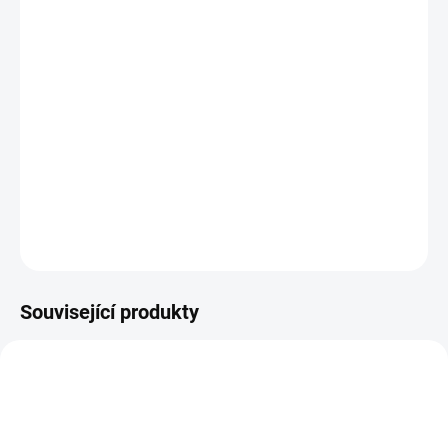
MOŽNOSTI
DORUČENÍ
−
+
Přidat do košíku
Přírodní výrobek pro likvidaci skvrn z koberců a čalounění.
Odstraňuje zápach z obuvi a po domácích mazlíčcích.
DETAILNÍ INFORMACE
ZEPTAT SE
Související produkty
AKCE