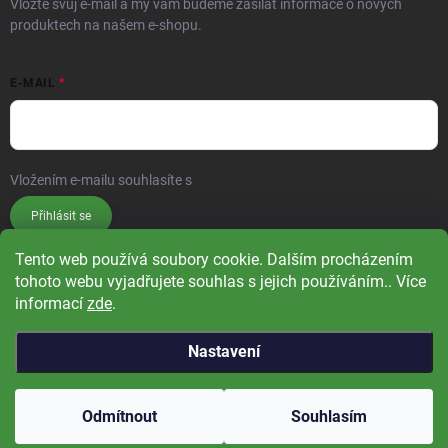
Vložte svůj e-mail a my vám budeme zasílat informace o nových
produktech na našem e-shopu.
E-MAIL
Vložením e-mailu souhlasíte s
podmínkami ochrany osobních údajů
Přihlásit se
Tento web používá soubory cookie. Dalším procházením
tohoto webu vyjadřujete souhlas s jejich používáním.. Více
informací
zde
.
Nastavení
Copyright 2026
Čistá příroda
. Všechna práva vyhrazena.
Upravit nastavení
cookies
Odmítnout
Souhlasím
Vytvořil Shoptet