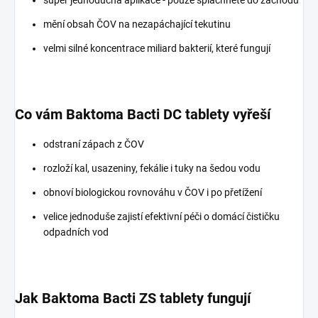
super jednoduchá aplikace - pouze spláchnete do záchodu
mění obsah ČOV na nezapáchající tekutinu
velmi silné koncentrace miliard bakterií, které fungují
Co vám Baktoma Bacti DC tablety vyřeší
odstraní zápach z ČOV
rozloží kal, usazeniny, fekálie i tuky na šedou vodu
obnoví biologickou rovnováhu v ČOV i po přetížení
velice jednoduše zajistí efektivní péči o domácí čističku
odpadních vod
Jak Baktoma Bacti ZS tablety fungují