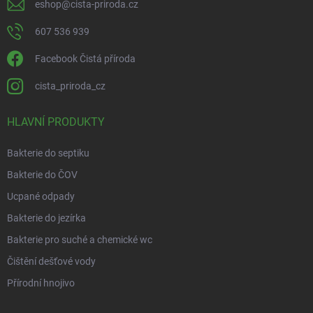
eshop
@
cista-priroda.cz
607 536 939
Facebook Čistá příroda
cista_priroda_cz
HLAVNÍ PRODUKTY
Bakterie do septiku
Bakterie do ČOV
Ucpané odpady
Bakterie do jezírka
Bakterie pro suché a chemické wc
Čištění dešťové vody
Přírodní hnojivo