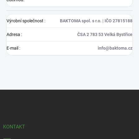
Výrobní společnost
:
BAKTOMA spol. s r.o. | IČO 27815188
Adresa
:
ČSA 2 783 53 Velká Bystřice
E-mail
:
info@baktoma.cz
Z
á
p
a
t
í
KONTAKT