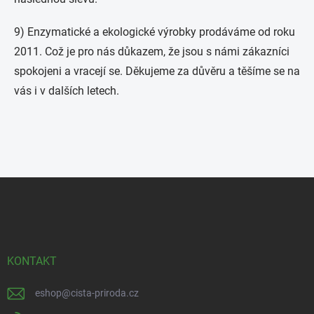
9) Enzymatické a ekologické výrobky prodáváme od roku
2011. Což je pro nás důkazem, že jsou s námi zákazníci
spokojeni a vracejí se. Děkujeme za důvěru a těšíme se na
vás i v dalších letech.
Z
á
p
a
t
í
KONTAKT
eshop
@
cista-priroda.cz