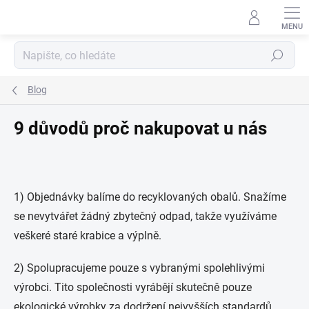
Přejít
na
obsah
Hledat
Blog
9 důvodů proč nakupovat u nás
1) Objednávky balíme do recyklovaných obalů. Snažíme
se nevytvářet žádný zbytečný odpad, takže využíváme
veškeré staré krabice a výplně.
2) Spolupracujeme pouze s vybranými spolehlivými
výrobci. Tito společnosti vyrábějí skutečně pouze
ekologické výrobky za dodržení nejvyšších standardů.