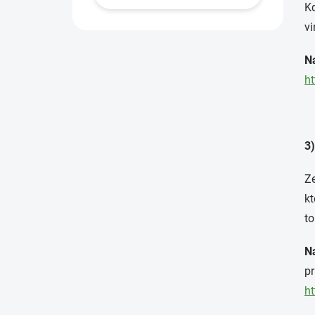
Kd
vi
N
ht
3
Z
kt
to
N
pr
ht