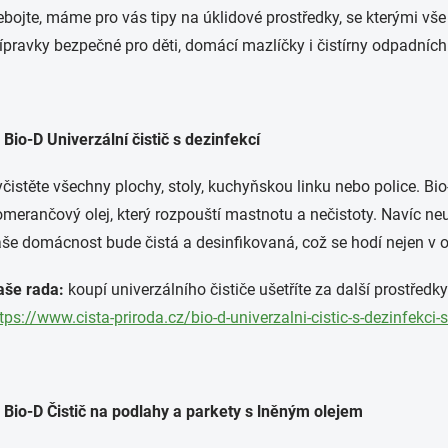
bojte, máme pro vás tipy na úklidové prostředky, se kterými vš
ípravky bezpečné pro děti, domácí mazlíčky i čistírny odpadních
 Bio-D Univerzální čistič s dezinfekcí
čistěte všechny plochy, stoly, kuchyňskou linku nebo police. Bio
merančový olej, který rozpouští mastnotu a nečistoty. Navíc neut
še domácnost bude čistá a desinfikovaná, což se hodí nejen v 
aše rada:
koupí univerzálního čističe ušetříte za další prostřed
tps://www.cista-priroda.cz/bio-d-univerzalni-cistic-s-dezinfek
 Bio-D Čistič na podlahy a parkety s lněným olejem