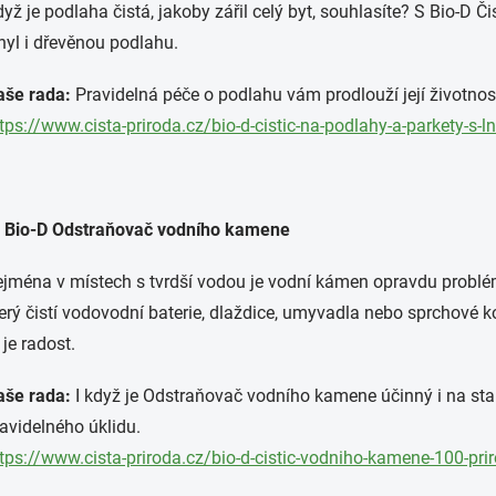
yž je podlaha čistá, jakoby zářil celý byt, souhlasíte? S Bio-D 
nyl i dřevěnou podlahu.
aše rada:
Pravidelná péče o podlahu vám prodlouží její životnost
tps://www.cista-priroda.cz/bio-d-cistic-na-podlahy-a-parkety-s
) Bio-D Odstraňovač vodního kamene
ejména v místech s tvrdší vodou je vodní kámen opravdu probl
erý čistí vodovodní baterie, dlaždice, umyvadla nebo sprchové 
 je radost.
aše rada:
I když je Odstraňovač vodního kamene účinný i na star
avidelného úklidu.
tps://www.cista-priroda.cz/bio-d-cistic-vodniho-kamene-100-pri