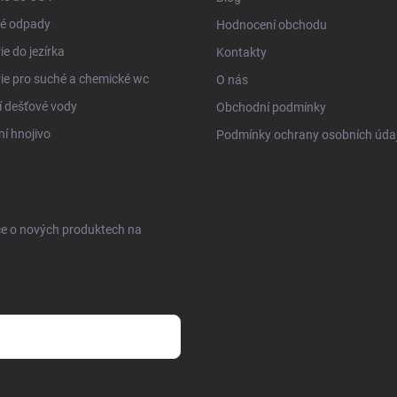
é odpady
Hodnocení obchodu
ie do jezírka
Kontakty
ie pro suché a chemické wc
O nás
í dešťové vody
Obchodní podmínky
ní hnojivo
Podmínky ochrany osobních úda
ce o nových produktech na
sobních údajů