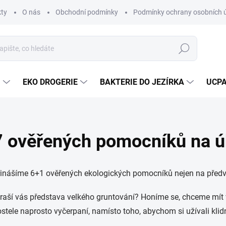
ty
O nás
Obchodní podmínky
Podmínky ochrany osobních 
Hledat
U
EKO DROGERIE
BAKTERIE DO JEZÍRKA
UCPA
7 ověřených pomocníků na ú
řinášíme 6+1 ověřených ekologických pomocníků nejen na předv
raší vás představa velkého gruntování? Honíme se, chceme mít
stele naprosto vyčerpaní, namísto toho, abychom si užívali kli