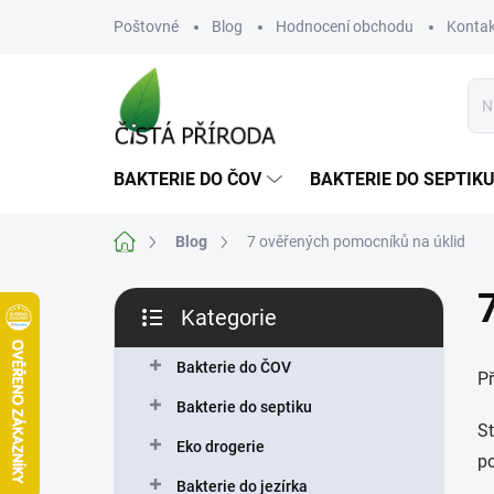
Přejít
Poštovné
Blog
Hodnocení obchodu
Kontak
na
obsah
BAKTERIE DO ČOV
BAKTERIE DO SEPTIK
Domů
Blog
7 ověřených pomocníků na úklid
P
Kategorie
o
Přeskočit
s
kategorie
t
Bakterie do ČOV
P
r
Bakterie do septiku
a
St
n
Eko drogerie
po
n
Bakterie do jezírka
í