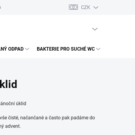
CZK
údajů
PRÁZDNÝ KOŠÍK
NÁKUPNÍ
KOŠÍK
NÝ ODPAD
BAKTERIE PRO SUCHÉ WC
ČIŠTĚNÍ DE
klid
ánoční úklid
 vše čisté, načančané a často pak padáme do
dný advent.