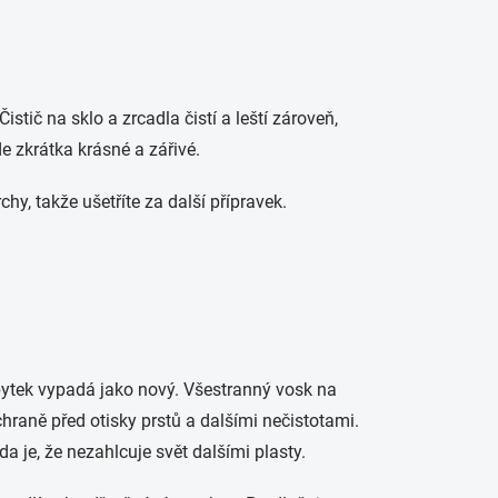
Čistič na sklo a zrcadla čistí a leští zároveň,
e zkrátka krásné a zářivé.
chy, takže ušetříte za další přípravek.
bytek vypadá jako nový. Všestranný vosk na
ochraně před otisky prstů a dalšími nečistotami.
a je, že nezahlcuje svět dalšími plasty.