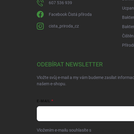
607 536 939
Ucpan
Facebook Čistá příroda
Bakter
cista_priroda_cz
Bakter
Čištěn
Přírod
ODEBÍRAT NEWSLETTER
Vložte svůj e-mail a my vám budeme zasílat informa
našem e-shopu.
E-MAIL
Vložením e-mailu souhlasíte s
podmínkami ochrany o