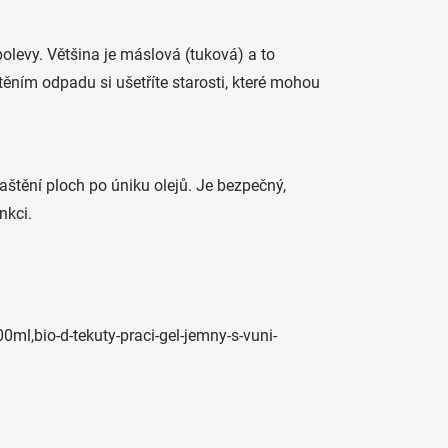
polevy. Většina je máslová (tuková) a to
těním odpadu si ušetříte starosti, které mohou
štění ploch po úniku olejů. Je bezpečný,
unkci.
0ml,bio-d-tekuty-praci-gel-jemny-s-vuni-