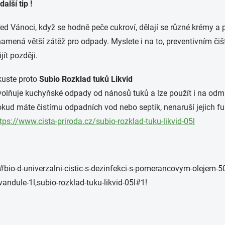
další tip !
ed Vánoci, když se hodně peče cukroví, dělají se různé krémy a 
amená větší zátěž pro odpady. Myslete i na to, preventivním čiš
ijít později.
uste proto
Subio Rozklad tuků Likvid
olňuje kuchyňské odpady od nánosů tuků a lze použít i na odma
kud máte čistírnu odpadních vod nebo septik, nenaruší jejich f
tps://www.cista-priroda.cz/subio-rozklad-tuku-likvid-05l
#bio-d-univerzalni-cistic-s-dezinfekci-s-pomerancovym-olejem-50
vandule-1l,subio-rozklad-tuku-likvid-05l#1!