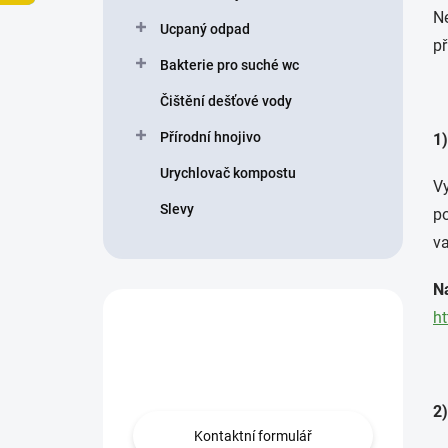
Ne
p
Ucpaný odpad
a
př
n
Bakterie pro suché wc
e
Čištění dešťové vody
l
Přírodní hnojivo
1)
Urychlovač kompostu
Vy
Slevy
po
va
N
ht
Nevíte co vybrat?
Obraťte se na nás.
2)
Kontaktní formulář