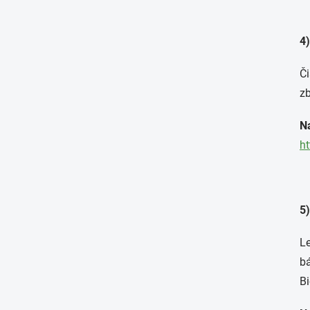
4)
Či
zb
N
ht
5
Le
bá
Bi