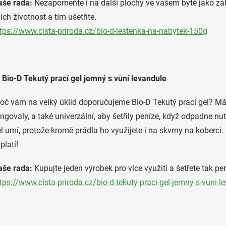
aše rada:
Nezapomeňte i na další plochy ve vašem bytě jako zá
jich životnost a tím ušetříte.
tps://www.cista-priroda.cz/bio-d-lestenka-na-nabytek-150g
 Bio-D Tekutý prací gel jemný s vůní levandule
oč vám na velký úklid doporučujeme Bio-D Tekutý prací gel? Má
ngovaly, a také univerzální, aby šetřily peníze, když odpadne nu
l umí, protože kromě prádla ho využijete i na skvrny na koberci
platí!
aše rada:
Kupujte jeden výrobek pro více využití a šetřete tak pení
tps://www.cista-priroda.cz/bio-d-tekuty-praci-gel-jemny-s-vuni-l