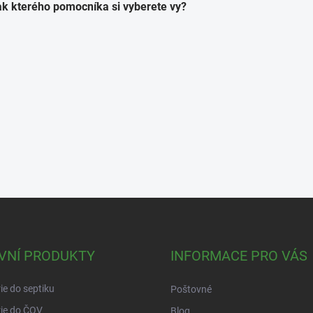
ak kterého pomocníka si vyberete vy?
VNÍ PRODUKTY
INFORMACE PRO VÁS
ie do septiku
Poštovné
ie do ČOV
Blog