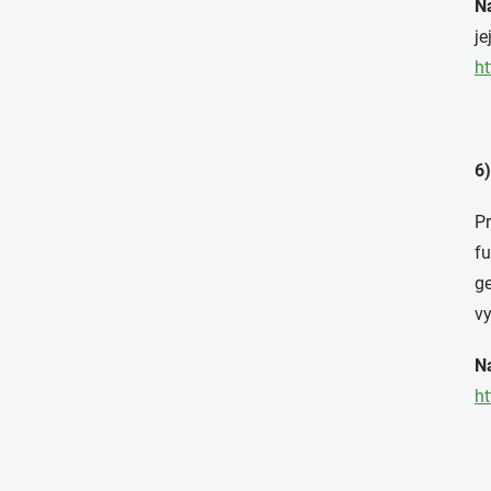
N
je
ht
6)
Pr
fu
ge
vy
N
ht