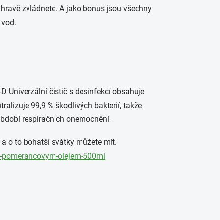
e hravě zvládnete. A jako bonus jsou všechny
 vod.
-D Univerzální čistič s desinfekcí obsahuje
ralizuje 99,9 % škodlivých bakterií, takže
období respiračních onemocnění.
ky a o to bohatší svátky můžete mít.
ci-s-pomerancovym-olejem-500ml