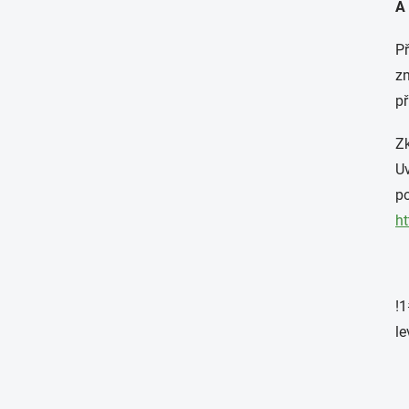
A 
Př
zn
př
Zk
Uv
po
ht
!1
le