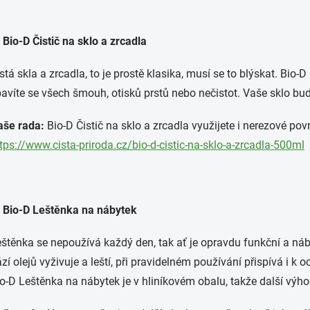
 Bio-D Čistič na sklo a zrcadla
stá skla a zrcadla, to je prostě klasika, musí se to blýskat. Bio-D 
avíte se všech šmouh, otisků prstů nebo nečistot. Vaše sklo bud
aše rada:
Bio-D Čistič na sklo a zrcadla využijete i nerezové povr
tps://www.cista-priroda.cz/bio-d-cistic-na-sklo-a-zrcadla-500ml
) Bio-D Leštěnka na nábytek
štěnka se nepoužívá každý den, tak ať je opravdu funkční a ná
zí olejů vyživuje a leští, při pravidelném používání přispívá i k 
o-D Leštěnka na nábytek je v hliníkovém obalu, takže další výhod