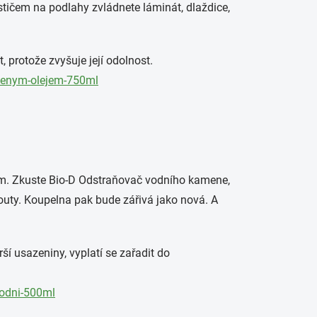
Čističem na podlahy zvládnete láminát, dlaždice,
, protože zvyšuje její odolnost.
-lnenym-olejem-750ml
ém. Zkuste Bio-D Odstraňovač vodního kamene,
kouty. Koupelna pak bude zářivá jako nová. A
ší usazeniny, vyplatí se zařadit do
rodni-500ml