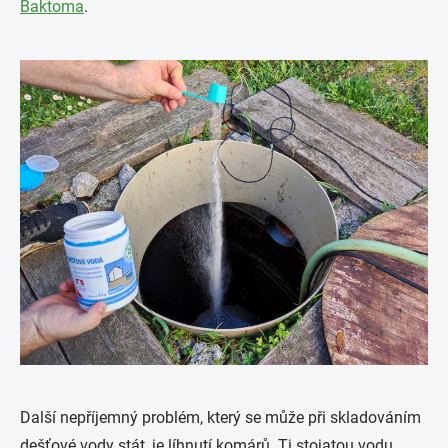
Baktoma
.
Další nepříjemný problém, který se může při skladováním
dešťové vody stát, je líhnutí komárů. Ti stojatou vodu