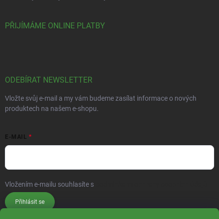
PŘIJÍMÁME ONLINE PLATBY
ODEBÍRAT NEWSLETTER
Vložte svůj e-mail a my vám budeme zasílat informace o nových
produktech na našem e-shopu.
E-MAIL
Vložením e-mailu souhlasíte s
podmínkami ochrany osobních údajů
Přihlásit se