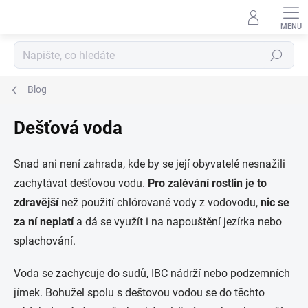
Přejít
na
obsah
Hledat
Blog
Dešťová voda
Snad ani není zahrada, kde by se její obyvatelé nesnažili
zachytávat dešťovou vodu.
Pro zalévání rostlin je to
zdravější
než použití chlórované vody z vodovodu,
nic se
za ní neplatí
a dá se využít i na napouštění jezírka nebo
splachování.
Voda se zachycuje do sudů, IBC nádrží nebo podzemních
jímek. Bohužel spolu s deštovou vodou se do těchto