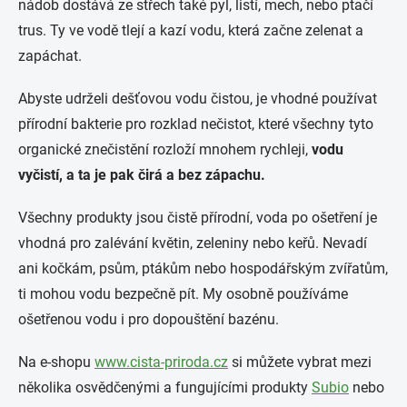
nádob dostává ze střech také pyl, listí, mech, nebo ptačí
trus. Ty ve vodě tlejí a kazí vodu, která začne zelenat a
zapáchat.
Abyste udrželi dešťovou vodu čistou, je vhodné používat
přírodní bakterie pro rozklad nečistot, které všechny tyto
organické znečistění rozloží mnohem rychleji,
vodu
vyčistí, a ta je pak čirá a bez zápachu.
Všechny produkty jsou čistě přírodní, voda po ošetření je
vhodná pro zalévání květin, zeleniny nebo keřů. Nevadí
ani kočkám, psům, ptákům nebo hospodářským zvířatům,
ti mohou vodu bezpečně pít. My osobně používáme
ošetřenou vodu i pro dopouštění bazénu.
Na e-shopu
www.cista-priroda.cz
si můžete vybrat mezi
několika osvědčenými a fungujícími produkty
Subio
nebo