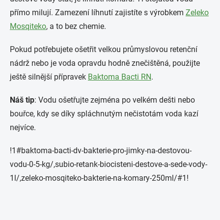
přímo milují. Zamezení líhnutí zajistíte s výrobkem
Zeleko
Mosqiteko
, a to bez chemie.
Pokud potřebujete ošetřit velkou průmyslovou retenční
nádrž nebo je voda opravdu hodně znečištěná, použijte
ještě silnější přípravek
Baktoma Bacti RN
.
Náš tip
: Vodu ošetřujte zejména po velkém dešti nebo
bouřce, kdy se díky spláchnutým nečistotám voda kazí
nejvíce.
!1#baktoma-bacti-dv-bakterie-pro-jimky-na-destovou-
vodu-0-5-kg/,subio-retank-biocisteni-destove-a-sede-vody-
1l/,zeleko-mosqiteko-bakterie-na-komary-250ml/#1!